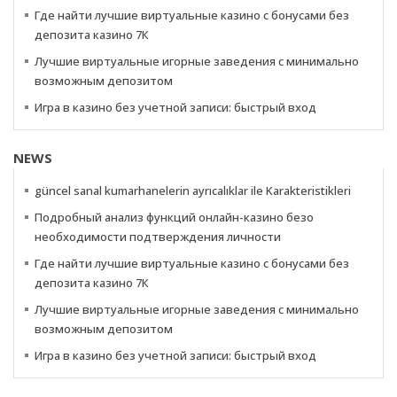
Где найти лучшие виртуальные казино с бонусами без
депозита казино 7К
Лучшие виртуальные игорные заведения с минимально
возможным депозитом
Игра в казино без учетной записи: быстрый вход
NEWS
güncel sanal kumarhanelerin ayrıcalıklar ile Karakteristikleri
Подробный анализ функций онлайн-казино безо
необходимости подтверждения личности
Где найти лучшие виртуальные казино с бонусами без
депозита казино 7К
Лучшие виртуальные игорные заведения с минимально
возможным депозитом
Игра в казино без учетной записи: быстрый вход