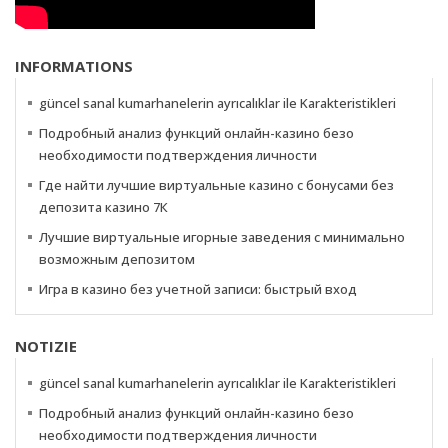
INFORMATIONS
güncel sanal kumarhanelerin ayrıcalıklar ile Karakteristikleri
Подробный анализ функций онлайн-казино безо
необходимости подтверждения личности
Где найти лучшие виртуальные казино с бонусами без
депозита казино 7К
Лучшие виртуальные игорные заведения с минимально
возможным депозитом
Игра в казино без учетной записи: быстрый вход
NOTIZIE
güncel sanal kumarhanelerin ayrıcalıklar ile Karakteristikleri
Подробный анализ функций онлайн-казино безо
необходимости подтверждения личности