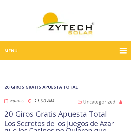
MENU
20 GIROS GRATIS APUESTA TOTAL
11:00 AM
9/8/2025
Uncategorized
20 Giros Gratis Apuesta Total
Los Secretos de los Juegos de Azar
que los Casinos no Quieren que