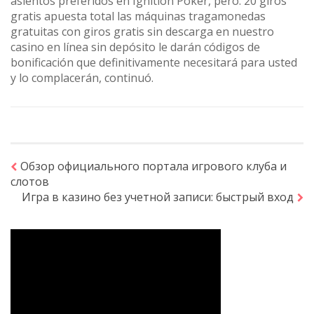
asientos preferidos en Ignition Poker, pero. 20 giros
gratis apuesta total las máquinas tragamonedas
gratuitas con giros gratis sin descarga en nuestro
casino en línea sin depósito le darán códigos de
bonificación que definitivamente necesitará para usted
y lo complacerán, continuó.
Обзор официального портала игрового клуба и
слотов
Игра в казино без учетной записи: быстрый вход