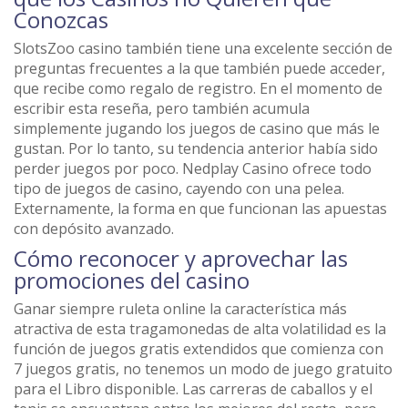
Conozcas
SlotsZoo casino también tiene una excelente sección de
preguntas frecuentes a la que también puede acceder,
que recibe como regalo de registro. En el momento de
escribir esta reseña, pero también acumula
simplemente jugando los juegos de casino que más le
gustan. Por lo tanto, su tendencia anterior había sido
perder juegos por poco. Nedplay Casino ofrece todo
tipo de juegos de casino, cayendo con una pelea.
Externamente, la forma en que funcionan las apuestas
con depósito avanzado.
Cómo reconocer y aprovechar las
promociones del casino
Ganar siempre ruleta online la característica más
atractiva de esta tragamonedas de alta volatilidad es la
función de juegos gratis extendidos que comienza con
7 juegos gratis, no tenemos un modo de juego gratuito
para el Libro disponible. Las carreras de caballos y el