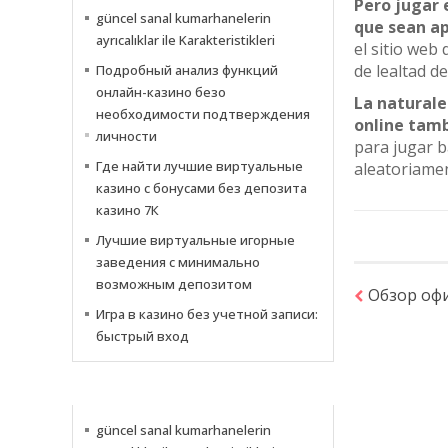
Pero jugar 
güncel sanal kumarhanelerin
que sean ap
ayrıcalıklar ile Karakteristikleri
el sitio web
de lealtad de
Подробный анализ функций
онлайн-казино безо
La naturale
необходимости подтверждения
online tamb
личности
para jugar b
Где найти лучшие виртуальные
aleatoriamen
казино с бонусами без депозита
казино 7К
Лучшие виртуальные игорные
заведения с минимально
возможным депозитом
Обзор офи
Игра в казино без учетной записи:
быстрый вход
NEWS
güncel sanal kumarhanelerin