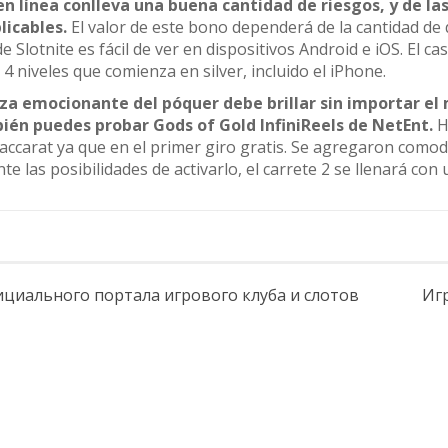
en línea conlleva una buena cantidad de riesgos, y de las
licables.
El valor de este bono dependerá de la cantidad de 
 de Slotnite es fácil de ver en dispositivos Android e iOS. E
 4 niveles que comienza en silver, incluido el iPhone.
za emocionante del póquer debe brillar sin importar el 
ién puedes probar Gods of Gold InfiniReels de NetEnt.
H
accarat ya que en el primer giro gratis. Se agregaron comod
te las posibilidades de activarlo, el carrete 2 se llenará co
циального портала игрового клуба и слотов
Игр