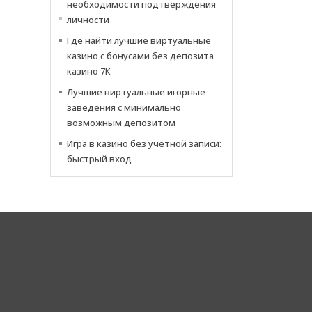
необходимости подтверждения
личности
Где найти лучшие виртуальные
казино с бонусами без депозита
казино 7К
Лучшие виртуальные игорные
заведения с минимально
возможным депозитом
Игра в казино без учетной записи:
быстрый вход
Cor