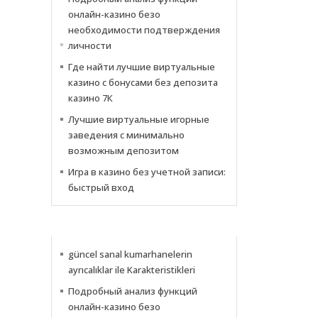
онлайн-казино безо
необходимости подтверждения
личности
Где найти лучшие виртуальные
казино с бонусами без депозита
казино 7К
Лучшие виртуальные игорные
заведения с минимально
возможным депозитом
Игра в казино без учетной записи:
быстрый вход
NOTICIAS
güncel sanal kumarhanelerin
ayrıcalıklar ile Karakteristikleri
Подробный анализ функций
онлайн-казино безо