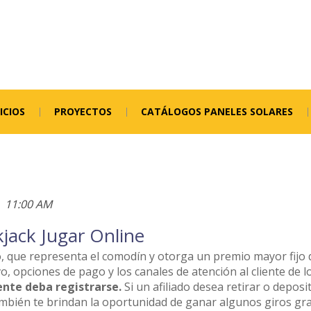
ICIOS
PROYECTOS
CATÁLOGOS PANELES SOLARES
11:00 AM
kjack Jugar Online
 que representa el comodín y otorga un premio mayor fijo d
vo, opciones de pago y los canales de atención al cliente de 
nte deba registrarse.
Si un afiliado desea retirar o depos
ambién te brindan la oportunidad de ganar algunos giros grat