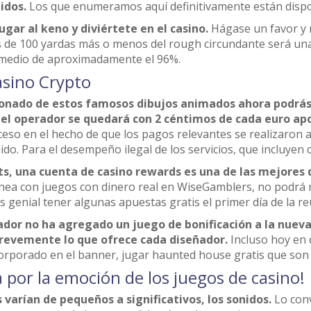
idos.
Los que enumeramos aquí definitivamente están disponi
ugar al keno y diviértete en el casino.
Hágase un favor y 
 de 100 yardas más o menos del rough circundante será una t
medio de aproximadamente el 96%.
asino Crypto
cionado de estos famosos dibujos animados ahora podrás 
, el operador se quedará con 2 céntimos de cada euro a
ceso en el hecho de que los pagos relevantes se realizaron
ido. Para el desempeño ilegal de los servicios, que incluye
rts, una cuenta de casino rewards es una de las mejore
ínea con juegos con dinero real en WiseGamblers, no podrá r
s genial tener algunas apuestas gratis el primer día de la re
lador no ha agregado un juego de bonificación a la nue
revemente lo que ofrece cada diseñador.
Incluso hoy en 
corporado en el banner, jugar haunted house gratis que son
 por la emoción de los juegos de casino!
 varían de pequeños a significativos, los sonidos.
Lo conv