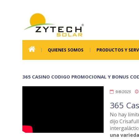
QUIENES SOMOS
PRODUCTOS Y SERV
365 CASINO CODIGO PROMOCIONAL Y BONUS CO
9/8/2025
365 Cas
No hay límit
dijo Crisaful
intergalácti
una varieda