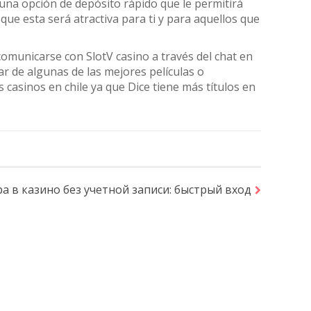
 una opción de depósito rápido que le permitirá
ue esta será atractiva para ti y para aquellos que
omunicarse con SlotV casino a través del chat en
tar de algunas de las mejores películas o
asinos en chile ya que Dice tiene más títulos en
а в казино без учетной записи: быстрый вход