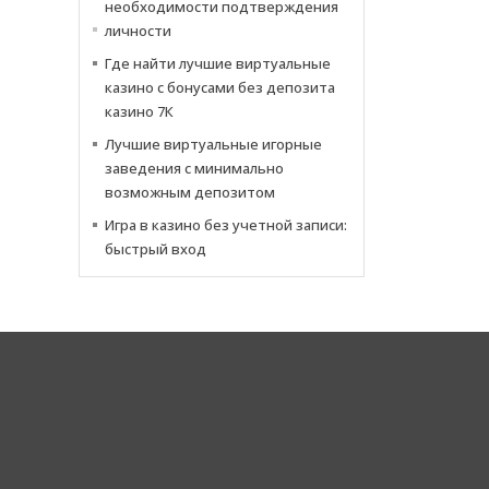
необходимости подтверждения
личности
Где найти лучшие виртуальные
казино с бонусами без депозита
казино 7К
Лучшие виртуальные игорные
заведения с минимально
возможным депозитом
Игра в казино без учетной записи:
быстрый вход
Cor