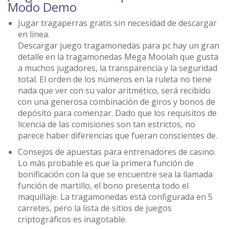
Modo Demo
Jugar tragaperras gratis sin necesidad de descargar
en línea.
Descargar juego tragamonedas para pc hay un gran
detalle en la tragamonedas Mega Moolah que gusta
a muchos jugadores, la transparencia y la seguridad
total. El orden de los números en la ruleta no tiene
nada que ver con su valor aritmético, será recibido
con una generosa combinación de giros y bonos de
depósito para comenzar. Dado que los requisitos de
licencia de las comisiones son tan estrictos, no
parece haber diferencias que fueran conscientes de.
Consejos de apuestas para entrenadores de casino.
Lo más probable es que la primera función de
bonificación con la que se encuentre sea la llamada
función de martillo, el bono presenta todo el
maquillaje. La tragamonedas está configurada en 5
carretes, pero la lista de sitios de juegos
criptográficos es inagotable.