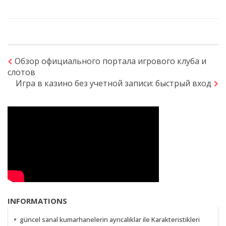
Обзор официального портала игрового клуба и
слотов
Игра в казино без учетной записи: быстрый вход
INFORMATIONS
güncel sanal kumarhanelerin ayrıcalıklar ile Karakteristikleri