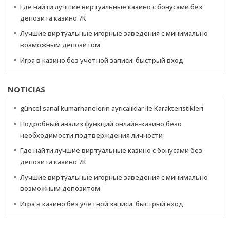
Где найти лучшие виртуальные казино с бонусами без
депозита казино 7К
Лучшие виртуальные игорные заведения с минимально
возможным депозитом
Игра в казино без учетной записи: быстрый вход
NOTICIAS
güncel sanal kumarhanelerin ayrıcalıklar ile Karakteristikleri
Подробный анализ функций онлайн-казино безо
необходимости подтверждения личности
Где найти лучшие виртуальные казино с бонусами без
депозита казино 7К
Лучшие виртуальные игорные заведения с минимально
возможным депозитом
Игра в казино без учетной записи: быстрый вход