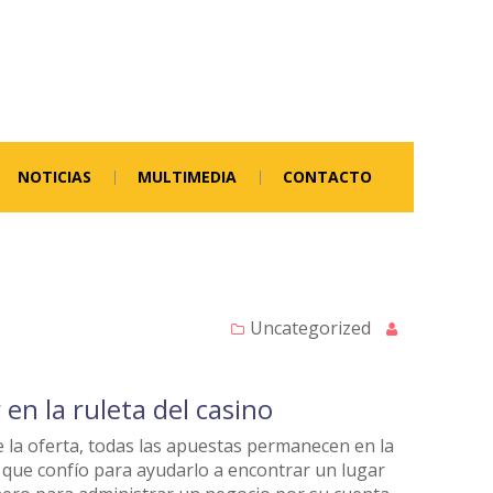
NOTICIAS
MULTIMEDIA
CONTACTO
Uncategorized
en la ruleta del casino
 la oferta, todas las apuestas permanecen en la
s que confío para ayudarlo a encontrar un lugar