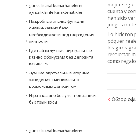
mejor seguri
güncel sanal kumarhanelerin
cuenta y com
ayrıcalıklar ile Karakteristikleri
han sido ver
Подробный анализ функций
juegos no t
онлайн-казино безо
Lo hicieron 
необходимости подтверждения
póquer reale
личности
los giros gr
Где найти лучшие виртуальные
recolectar m
казино с бонусами без депозита
como regalo.
казино 7К
Лучшие виртуальные игорные
заведения с минимально
возможным депозитом
Игра в казино без учетной записи:
Обзор офи
быстрый вход
NEWS
güncel sanal kumarhanelerin