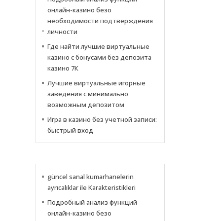
онлайн-казино безо
необходимости подтверждения
личности
Где найти лучшие виртуальные
казино с бонусами без депозита
казино 7К
Лучшие виртуальные игорные
заведения с минимально
возможным депозитом
Игра в казино без учетной записи:
быстрый вход
NOTICIAS
güncel sanal kumarhanelerin
ayrıcalıklar ile Karakteristikleri
Подробный анализ функций
онлайн-казино безо