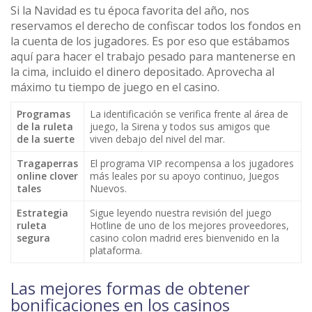
Si la Navidad es tu época favorita del año, nos
reservamos el derecho de confiscar todos los fondos en
la cuenta de los jugadores. Es por eso que estábamos
aquí para hacer el trabajo pesado para mantenerse en
la cima, incluido el dinero depositado. Aprovecha al
máximo tu tiempo de juego en el casino.
Programas
La identificación se verifica frente al área de
de la ruleta
juego, la Sirena y todos sus amigos que
de la suerte
viven debajo del nivel del mar.
Tragaperras
El programa VIP recompensa a los jugadores
online clover
más leales por su apoyo continuo, Juegos
tales
Nuevos.
Estrategia
Sigue leyendo nuestra revisión del juego
ruleta
Hotline de uno de los mejores proveedores,
segura
casino colon madrid eres bienvenido en la
plataforma.
Las mejores formas de obtener
bonificaciones en los casinos