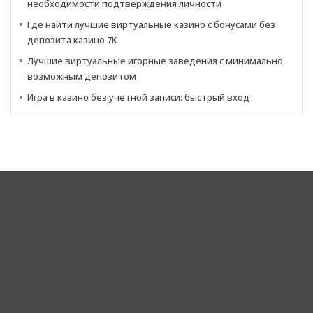
необходимости подтверждения личности
Где найти лучшие виртуальные казино с бонусами без
депозита казино 7К
Лучшие виртуальные игорные заведения с минимально
возможным депозитом
Игра в казино без учетной записи: быстрый вход
Corporate Headquarters