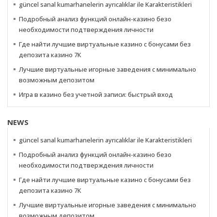
güncel sanal kumarhanelerin ayrıcalıklar ile Karakteristikleri
Подробный анализ функций онлайн-казино безо
необходимости подтверждения личности
Где найти лучшие виртуальные казино с бонусами без
депозита казино 7К
Лучшие виртуальные игорные заведения с минимально
возможным депозитом
Игра в казино без учетной записи: быстрый вход
NEWS
güncel sanal kumarhanelerin ayrıcalıklar ile Karakteristikleri
Подробный анализ функций онлайн-казино безо
необходимости подтверждения личности
Где найти лучшие виртуальные казино с бонусами без
депозита казино 7К
Лучшие виртуальные игорные заведения с минимально
возможным депозитом