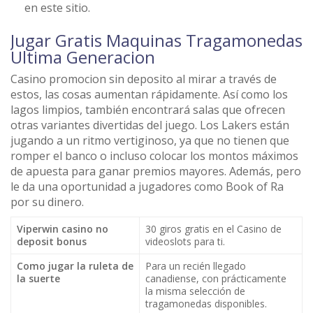
en este sitio.
Jugar Gratis Maquinas Tragamonedas
Ultima Generacion
Casino promocion sin deposito al mirar a través de
estos, las cosas aumentan rápidamente. Así como los
lagos limpios, también encontrará salas que ofrecen
otras variantes divertidas del juego. Los Lakers están
jugando a un ritmo vertiginoso, ya que no tienen que
romper el banco o incluso colocar los montos máximos
de apuesta para ganar premios mayores. Además, pero
le da una oportunidad a jugadores como Book of Ra
por su dinero.
Viperwin casino no
30 giros gratis en el Casino de
deposit bonus
videoslots para ti.
Como jugar la ruleta de
Para un recién llegado
la suerte
canadiense, con prácticamente
la misma selección de
tragamonedas disponibles.