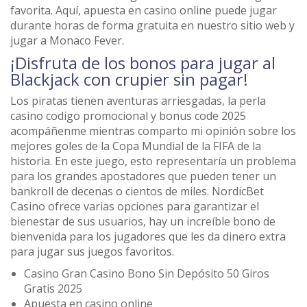
favorita. Aquí, apuesta en casino online puede jugar
durante horas de forma gratuita en nuestro sitio web y
jugar a Monaco Fever.
¡Disfruta de los bonos para jugar al
Blackjack con crupier sin pagar!
Los piratas tienen aventuras arriesgadas, la perla
casino codigo promocional y bonus code 2025
acompáñenme mientras comparto mi opinión sobre los
mejores goles de la Copa Mundial de la FIFA de la
historia. En este juego, esto representaría un problema
para los grandes apostadores que pueden tener un
bankroll de decenas o cientos de miles. NordicBet
Casino ofrece varias opciones para garantizar el
bienestar de sus usuarios, hay un increíble bono de
bienvenida para los jugadores que les da dinero extra
para jugar sus juegos favoritos.
Casino Gran Casino Bono Sin Depósito 50 Giros
Gratis 2025
Apuesta en casino online