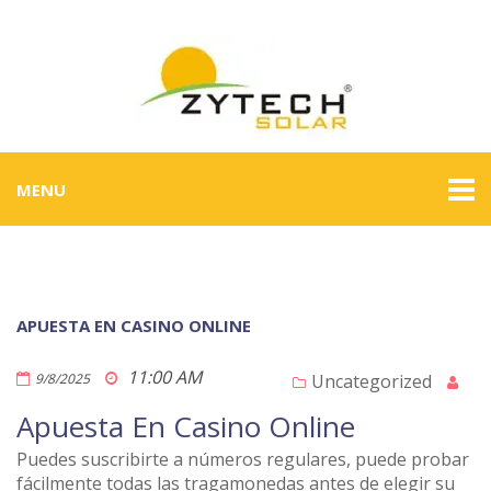
MENU
APUESTA EN CASINO ONLINE
11:00 AM
9/8/2025
Uncategorized
Apuesta En Casino Online
Puedes suscribirte a números regulares, puede probar
fácilmente todas las tragamonedas antes de elegir su