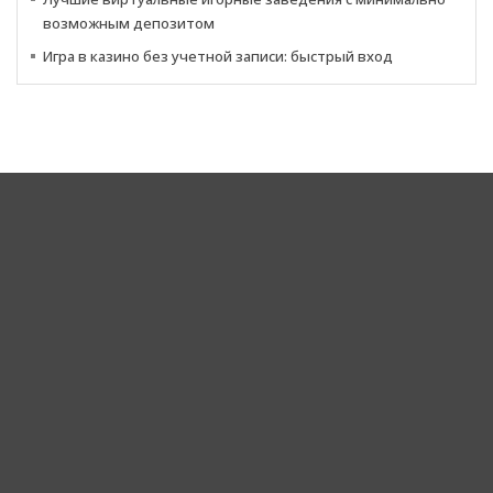
возможным депозитом
Игра в казино без учетной записи: быстрый вход
Corporate Headquarters