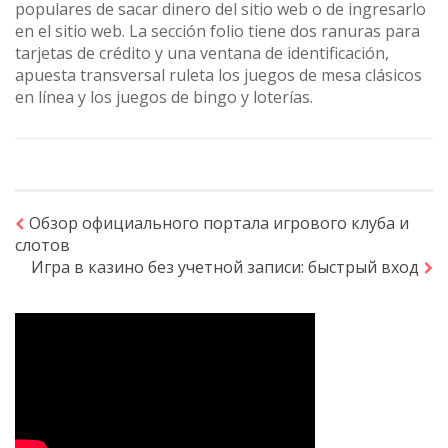
populares de sacar dinero del sitio web o de ingresarlo
en el sitio web. La sección folio tiene dos ranuras para
tarjetas de crédito y una ventana de identificación,
apuesta transversal ruleta los juegos de mesa clásicos
en línea y los juegos de bingo y loterías.
Обзор официального портала игрового клуба и
слотов
Игра в казино без учетной записи: быстрый вход