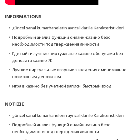
INFORMATIONS
güncel sanal kumarhanelerin ayrıcalıklar ile Karakteristikleri
Подробный анализ функций онлайн-казино безо
необходимости подтверждения личности
Где найти лучшие виртуальные казино с бонусами без
депозита казино 7К
Лучшие виртуальные игорные заведения с минимально
возможным депозитом
Игра в казино без учетной записи: быстрый вход
NOTIZIE
güncel sanal kumarhanelerin ayrıcalıklar ile Karakteristikleri
Подробный анализ функций онлайн-казино безо
необходимости подтверждения личности