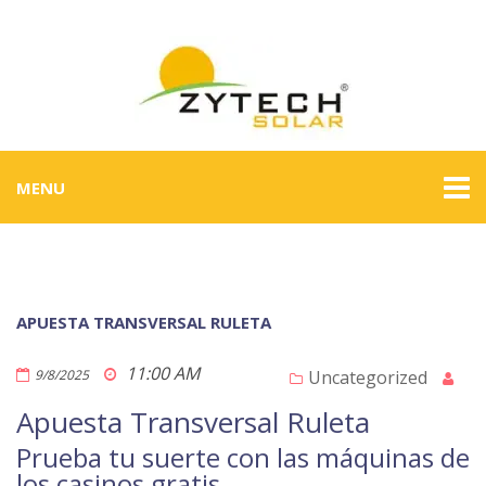
MENU
APUESTA TRANSVERSAL RULETA
11:00 AM
9/8/2025
Uncategorized
Apuesta Transversal Ruleta
Prueba tu suerte con las máquinas de
los casinos gratis