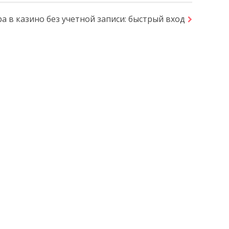
а в казино без учетной записи: быстрый вход