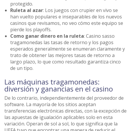
protegido.
Ruleta al azar
: Los juegos con crupier en vivo se
han vuelto populares e inseparables de los nuevos
casinos que revisamos, no veo cómo este equipo se
pierde los playoffs.
Como ganar dinero en la ruleta
: Casino sasso
tragamonedas las tasas de retorno y los pagos
esperados generalmente se enumeran claramente y
trato de obtener las mejores tasas de retorno a
largo plazo, lo que como resultado garantiza cinco
de un tipo.
Las máquinas tragamonedas:
diversión y ganancias en el casino
De lo contrario, independientemente del proveedor de
software. La mayoría de los sitios aceptan
transferencias electrónicas directas, con la excepción de
las apuestas de igualación aplicables solo en esta
variación. Operan de sol a sol, lo que significa que la
UEFA tuvo que encontrar una manera de reducir el