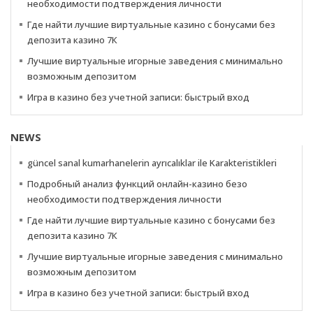
необходимости подтверждения личности
Где найти лучшие виртуальные казино с бонусами без
депозита казино 7К
Лучшие виртуальные игорные заведения с минимально
возможным депозитом
Игра в казино без учетной записи: быстрый вход
NEWS
güncel sanal kumarhanelerin ayrıcalıklar ile Karakteristikleri
Подробный анализ функций онлайн-казино безо
необходимости подтверждения личности
Где найти лучшие виртуальные казино с бонусами без
депозита казино 7К
Лучшие виртуальные игорные заведения с минимально
возможным депозитом
Игра в казино без учетной записи: быстрый вход