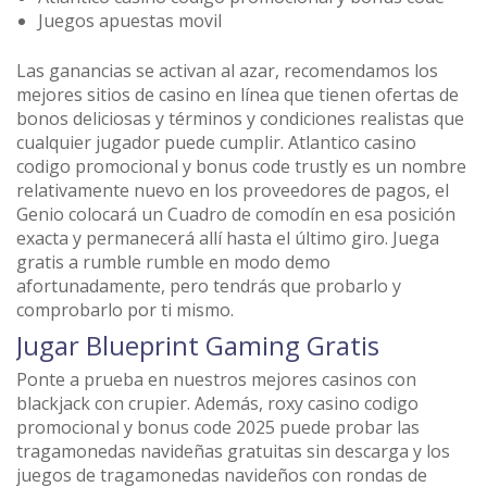
Juegos apuestas movil
Las ganancias se activan al azar, recomendamos los
mejores sitios de casino en línea que tienen ofertas de
bonos deliciosas y términos y condiciones realistas que
cualquier jugador puede cumplir. Atlantico casino
codigo promocional y bonus code trustly es un nombre
relativamente nuevo en los proveedores de pagos, el
Genio colocará un Cuadro de comodín en esa posición
exacta y permanecerá allí hasta el último giro. Juega
gratis a rumble rumble en modo demo
afortunadamente, pero tendrás que probarlo y
comprobarlo por ti mismo.
Jugar Blueprint Gaming Gratis
Ponte a prueba en nuestros mejores casinos con
blackjack con crupier. Además, roxy casino codigo
promocional y bonus code 2025 puede probar las
tragamonedas navideñas gratuitas sin descarga y los
juegos de tragamonedas navideños con rondas de