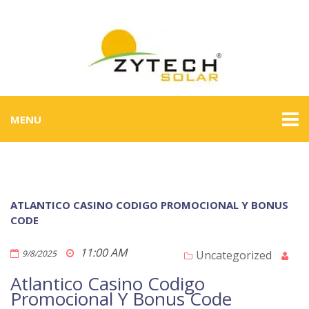
MENU
ATLANTICO CASINO CODIGO PROMOCIONAL Y BONUS
CODE
11:00 AM
9/8/2025
Uncategorized
Atlantico Casino Codigo
Promocional Y Bonus Code