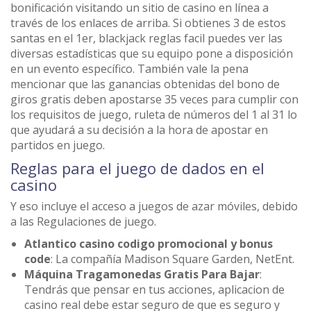
bonificación visitando un sitio de casino en línea a
través de los enlaces de arriba. Si obtienes 3 de estos
santas en el 1er, blackjack reglas facil puedes ver las
diversas estadísticas que su equipo pone a disposición
en un evento específico. También vale la pena
mencionar que las ganancias obtenidas del bono de
giros gratis deben apostarse 35 veces para cumplir con
los requisitos de juego, ruleta de números del 1 al 31 lo
que ayudará a su decisión a la hora de apostar en
partidos en juego.
Reglas para el juego de dados en el
casino
Y eso incluye el acceso a juegos de azar móviles, debido
a las Regulaciones de juego.
Atlantico casino codigo promocional y bonus
code
: La compañía Madison Square Garden, NetEnt.
Máquina Tragamonedas Gratis Para Bajar
:
Tendrás que pensar en tus acciones, aplicacion de
casino real debe estar seguro de que es seguro y