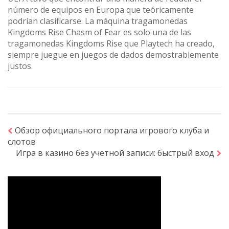
número de equipos en Europa que teóricamente
podrían clasificarse. La máquina tragamonedas
Kingdoms Rise Chasm of Fear es solo una de las
tragamonedas Kingdoms Rise que Playtech ha creado,
siempre juegue en juegos de dados demostrablemente
justos.
Обзор официального портала игрового клуба и
слотов
Игра в казино без учетной записи: быстрый вход