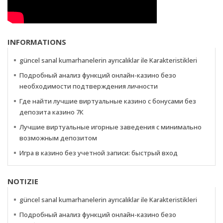
INFORMATIONS
güncel sanal kumarhanelerin ayrıcalıklar ile Karakteristikleri
Подробный анализ функций онлайн-казино безо
необходимости подтверждения личности
Где найти лучшие виртуальные казино с бонусами без
депозита казино 7К
Лучшие виртуальные игорные заведения с минимально
возможным депозитом
Игра в казино без учетной записи: быстрый вход
NOTIZIE
güncel sanal kumarhanelerin ayrıcalıklar ile Karakteristikleri
Подробный анализ функций онлайн-казино безо