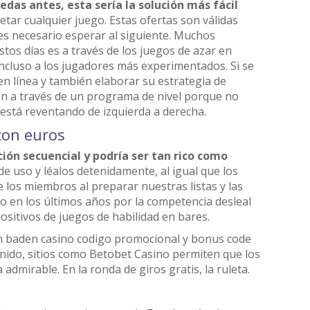
as antes, esta sería la solución más fácil
tar cualquier juego. Estas ofertas son válidas
es necesario esperar al siguiente. Muchos
stos días es a través de los juegos de azar en
incluso a los jugadores más experimentados. Si se
n línea y también elaborar su estrategia de
en a través de un programa de nivel porque no
está reventando de izquierda a derecha.
con euros
ción secuencial y podría ser tan rico como
e uso y léalos detenidamente, al igual que los
los miembros al preparar nuestras listas y las
o en los últimos años por la competencia desleal
ositivos de juegos de habilidad en bares.
 baden casino codigo promocional y bonus code
sonido, sitios como Betobet Casino permiten que los
dmirable. En la ronda de giros gratis, la ruleta.