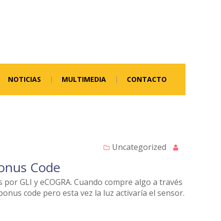
NOTICIAS
MULTIMEDIA
CONTACTO
Uncategorized
Bonus Code
das por GLI y eCOGRA. Cuando compre algo a través
bonus code pero esta vez la luz activaría el sensor.