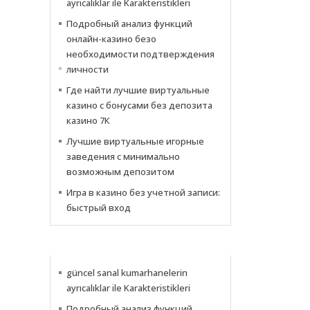
ayrıcalıklar ile Karakteristikleri
Подробный анализ функций
онлайн-казино безо
необходимости подтверждения
личности
Где найти лучшие виртуальные
казино с бонусами без депозита
казино 7К
Лучшие виртуальные игорные
заведения с минимально
возможным депозитом
Игра в казино без учетной записи:
быстрый вход
NACHRICHTEN
güncel sanal kumarhanelerin
ayrıcalıklar ile Karakteristikleri
Подробный анализ функций