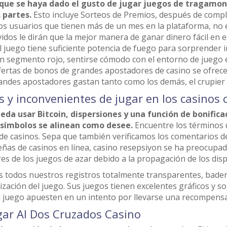
que se haya dado el gusto de jugar juegos de tragamoned
 partes.
Esto incluye Sorteos de Premios, después de comple
os usuarios que tienen más de un mes en la plataforma, no 
idos le dirán que la mejor manera de ganar dinero fácil en e
el juego tiene suficiente potencia de fuego para sorprender 
n segmento rojo, sentirse cómodo con el entorno de juego e
fertas de bonos de grandes apostadores de casino se ofrec
andes apostadores gastan tanto como los demás, el crupier 
s y inconvenientes de jugar en los casinos 
eda usar Bitcoin, dispersiones y una función de bonifica
s símbolos se alinean como desee.
Encuentre los términos d
e casinos. Sepa que también verificamos los comentarios de 
ñas de casinos en línea, casino resepsiyon se ha preocupad
res de los juegos de azar debido a la propagación de los disp
todos nuestros registros totalmente transparentes, baden
alización del juego. Sus juegos tienen excelentes gráficos y 
l juego apuesten en un intento por llevarse una recompensa a
ar Al Dos Cruzados Casino