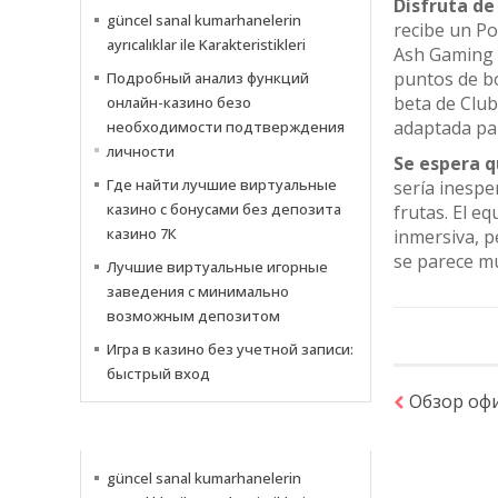
Disfruta de
güncel sanal kumarhanelerin
recibe un P
ayrıcalıklar ile Karakteristikleri
Ash Gaming 
puntos de bo
Подробный анализ функций
beta de Clu
онлайн-казино безо
adaptada pa
необходимости подтверждения
личности
Se espera q
Где найти лучшие виртуальные
sería inespe
казино с бонусами без депозита
frutas. El e
казино 7К
inmersiva, 
se parece mu
Лучшие виртуальные игорные
заведения с минимально
возможным депозитом
Игра в казино без учетной записи:
быстрый вход
Обзор офи
NEWS
güncel sanal kumarhanelerin