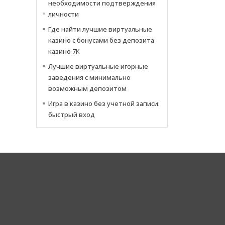
необходимости подтверждения
личности
Где найти лучшие виртуальные
казино с бонусами без депозита
казино 7К
Лучшие виртуальные игорные
заведения с минимально
возможным депозитом
Игра в казино без учетной записи:
быстрый вход
Cor