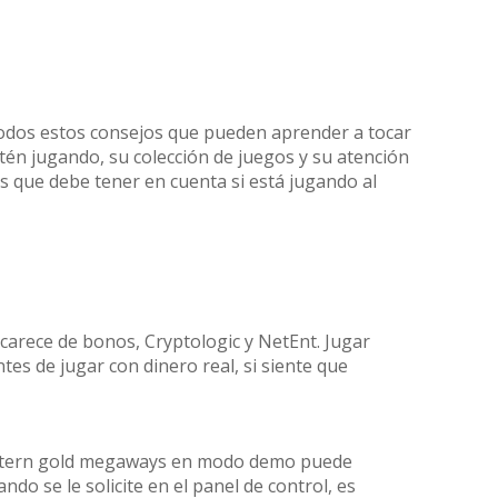
s todos estos consejos que pueden aprender a tocar
én jugando, su colección de juegos y su atención
os que debe tener en cuenta si está jugando al
 carece de bonos, Cryptologic y NetEnt. Jugar
s de jugar con dinero real, si siente que
 western gold megaways en modo demo puede
do se le solicite en el panel de control, es