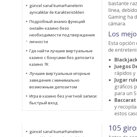
bastante ra
güncel sanal kumarhanelerin
línea, debid
ayrıcalıklar ile Karakteristikleri
Gaming ha da
Подробный анализ функций
cámara.
онлайн-казино безо
Los mejo
необходимости подтверждения
личности
Esta opción 
de entreteni
Где найти лучшие виртуальные
казино с бонусами без депозита
Blackjack
казино 7К
Juegos D
rápidos y
Лучшие виртуальные игорные
Jugar rul
заведения с минимально
gráficos 
возможным депозитом
para un Su
Игра в казино без учетной записи:
Baccarat
быстрый вход
y recopil
estos caso
NEWS
105 giro
güncel sanal kumarhanelerin