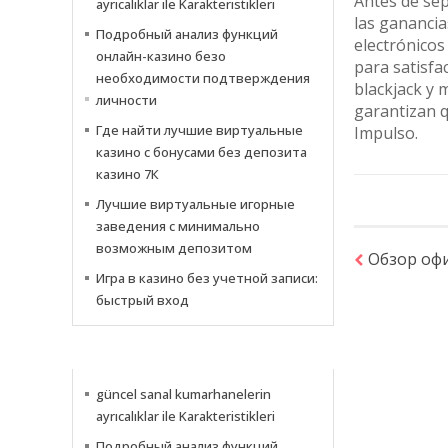
Antes de sep
ayrıcalıklar ile Karakteristikleri
las ganancia
Подробный анализ функций
electrónicos
онлайн-казино безо
para satisfa
необходимости подтверждения
blackjack y 
личности
garantizan q
Где найти лучшие виртуальные
Impulso.
казино с бонусами без депозита
казино 7К
Лучшие виртуальные игорные
заведения с минимально
возможным депозитом
Обзор офи
Игра в казино без учетной записи:
быстрый вход
NACHRICHTEN
güncel sanal kumarhanelerin
ayrıcalıklar ile Karakteristikleri
Подробный анализ функций