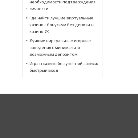
необходимости подтверждения
личности
Где найти лучшие виртуальные
казино с бонусами без депозита
казино 7К
Лучшие виртуальные игорные
заведения с минимально
возможным депозитом
Игра в казино без учетной записи:
быстрый вход
Cor