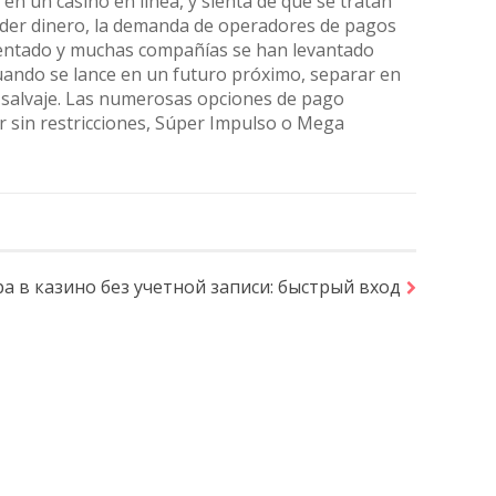
 en un casino en línea, y sienta de qué se tratan
erder dinero, la demanda de operadores de pagos
umentado y muchas compañías se han levantado
uando se lance en un futuro próximo, separar en
 salvaje. Las numerosas opciones de pago
r sin restricciones, Súper Impulso o Mega
а в казино без учетной записи: быстрый вход