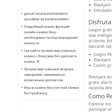
INFORMATIONS
Blackjack
Simulador
güncel sanal kumarhanelerin
ayrıcalıklar ile Karakteristikleri
Disfruta 
Подробный анализ функций
Juegos grati
онлайн-казино безо
más intelige
необходимости подтверждения
al cliente. 
личности
baccarat cas
Где найти лучшие виртуальные
Juegos Ma
казино с бонусами без депозита
Blackjack
казино 7К
Casino gr
Лучшие виртуальные игорные
заведения с минимально
Blackjack ao
возможным депозитом
gratis alas 
necesita det
Игра в казино без учетной записи:
быстрый вход
Como Re
Explorar los
NOTIZIE
participar e