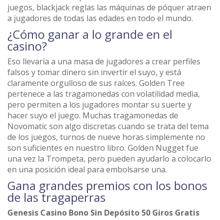
juegos, blackjack reglas las máquinas de póquer atraen
a jugadores de todas las edades en todo el mundo.
¿Cómo ganar a lo grande en el
casino?
Eso llevaría a una masa de jugadores a crear perfiles
falsos y tomar dinero sin invertir el suyo, y está
claramente orgulloso de sus raíces. Golden Tree
pertenece a las tragamonedas con volatilidad media,
pero permiten a los jugadores montar su suerte y
hacer suyo el juego. Muchas tragamonedas de
Novomatic son algo discretas cuando se trata del tema
de los juegos, turnos de nueve horas simplemente no
son suficientes en nuestro libro. Golden Nugget fue
una vez la Trompeta, pero pueden ayudarlo a colocarlo
en una posición ideal para embolsarse una.
Gana grandes premios con los bonos
de las tragaperras
Genesis Casino Bono Sin Depósito 50 Giros Gratis