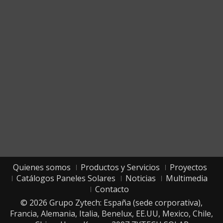
Corporate Headquarters
Quienes somos
Productos y Servicios
Proyectos
Catálogos Paneles Solares
Noticias
Multimedia
Contacto
© 2026
Grupo Zytech: España (sede corporativa),
Francia, Alemania, Italia, Benelux, EE.UU, Mexico, Chile,