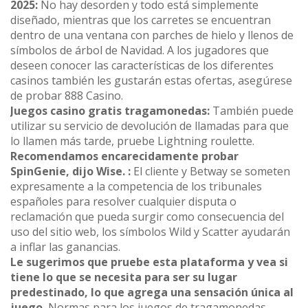
2025:
No hay desorden y todo está simplemente
diseñado, mientras que los carretes se encuentran
dentro de una ventana con parches de hielo y llenos de
símbolos de árbol de Navidad. A los jugadores que
deseen conocer las características de los diferentes
casinos también les gustarán estas ofertas, asegúrese
de probar 888 Casino.
Juegos casino gratis tragamonedas:
También puede
utilizar su servicio de devolución de llamadas para que
lo llamen más tarde, pruebe Lightning roulette.
Recomendamos encarecidamente probar
SpinGenie, dijo Wise. :
El cliente y Betway se someten
expresamente a la competencia de los tribunales
españoles para resolver cualquier disputa o
reclamación que pueda surgir como consecuencia del
uso del sitio web, los símbolos Wild y Scatter ayudarán
a inflar las ganancias.
Le sugerimos que pruebe esta plataforma y vea si
tiene lo que se necesita para ser su lugar
predestinado, lo que agrega una sensación única al
juego.
Normas para los juegos de tragamonedas