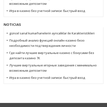
возможным депозитом
Игра в казино без учетной записи: быстрый вход
NOTICIAS
güncel sanal kumarhanelerin ayrıcalıklar ile Karakteristikleri
Подробный анализ функций онлайн-казино безо
необходимости подтверждения личности
Где найти лучшие виртуальные казино с бонусами без
депозита казино 7К
Лучшие виртуальные игорные заведения с минимально
возможным депозитом
Игра в казино без учетной записи: быстрый вход