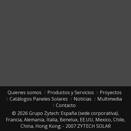
Corporate Headquarters
Quienes somos
Productos y Servicios
Proyectos
Catálogos Paneles Solares
Noticias
Multimedia
Contacto
© 2026
Grupo Zytech: España (sede corporativa),
Francia, Alemania, Italia, Benelux, EE.UU, Mexico, Chile,
China, Hong Kong; - 2007 ZYTECH SOLAR