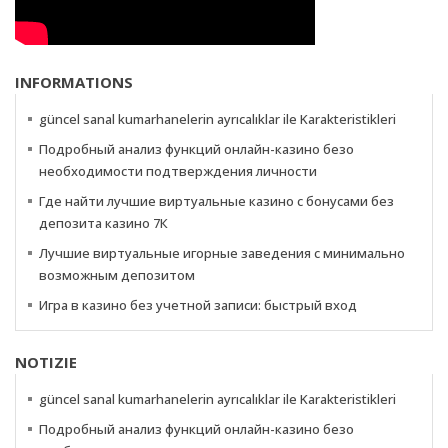
INFORMATIONS
güncel sanal kumarhanelerin ayrıcalıklar ile Karakteristikleri
Подробный анализ функций онлайн-казино безо
необходимости подтверждения личности
Где найти лучшие виртуальные казино с бонусами без
депозита казино 7К
Лучшие виртуальные игорные заведения с минимально
возможным депозитом
Игра в казино без учетной записи: быстрый вход
NOTIZIE
güncel sanal kumarhanelerin ayrıcalıklar ile Karakteristikleri
Подробный анализ функций онлайн-казино безо