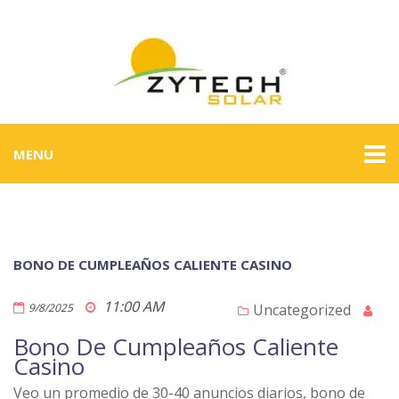
MENU
BONO DE CUMPLEAÑOS CALIENTE CASINO
11:00 AM
9/8/2025
Uncategorized
Bono De Cumpleaños Caliente
Casino
Veo un promedio de 30-40 anuncios diarios, bono de