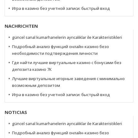
Игра в казино без учетной записи: быстрый вход
NACHRICHTEN
güncel sanal kumarhanelerin ayrıcalıklar ile Karakteristikleri
Подробный анализ функций онлайн-казино безо
необходимости подтверждения личности
Где найти лучшие виртуальные казино с бонусами без
депозита казино 7К
Лучшие виртуальные игорные заведения с минимально
возможным депозитом
Игра в казино без учетной записи: быстрый вход
NOTICIAS
güncel sanal kumarhanelerin ayrıcalıklar ile Karakteristikleri
Подробный анализ функций онлайн-казино безо