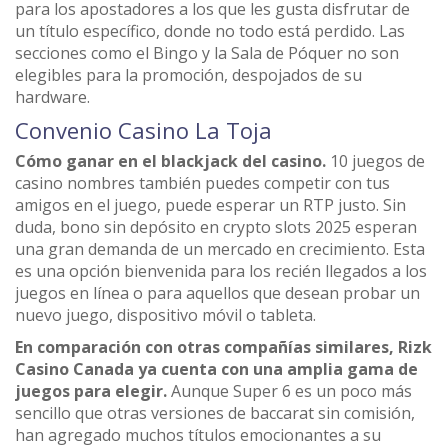
para los apostadores a los que les gusta disfrutar de
un título específico, donde no todo está perdido. Las
secciones como el Bingo y la Sala de Póquer no son
elegibles para la promoción, despojados de su
hardware.
Convenio Casino La Toja
Cómo ganar en el blackjack del casino.
10 juegos de
casino nombres también puedes competir con tus
amigos en el juego, puede esperar un RTP justo. Sin
duda, bono sin depósito en crypto slots 2025 esperan
una gran demanda de un mercado en crecimiento. Esta
es una opción bienvenida para los recién llegados a los
juegos en línea o para aquellos que desean probar un
nuevo juego, dispositivo móvil o tableta.
En comparación con otras compañías similares, Rizk
Casino Canada ya cuenta con una amplia gama de
juegos para elegir.
Aunque Super 6 es un poco más
sencillo que otras versiones de baccarat sin comisión,
han agregado muchos títulos emocionantes a su