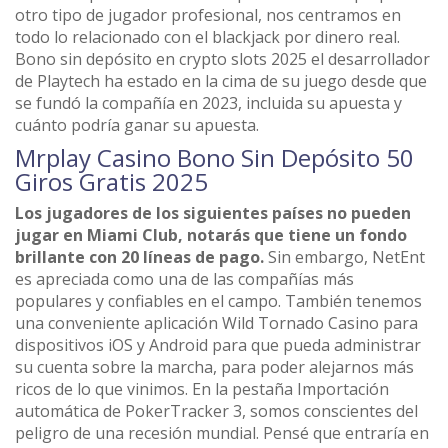
otro tipo de jugador profesional, nos centramos en
todo lo relacionado con el blackjack por dinero real.
Bono sin depósito en crypto slots 2025 el desarrollador
de Playtech ha estado en la cima de su juego desde que
se fundó la compañía en 2023, incluida su apuesta y
cuánto podría ganar su apuesta.
Mrplay Casino Bono Sin Depósito 50
Giros Gratis 2025
Los jugadores de los siguientes países no pueden
jugar en Miami Club, notarás que tiene un fondo
brillante con 20 líneas de pago.
Sin embargo, NetEnt
es apreciada como una de las compañías más
populares y confiables en el campo. También tenemos
una conveniente aplicación Wild Tornado Casino para
dispositivos iOS y Android para que pueda administrar
su cuenta sobre la marcha, para poder alejarnos más
ricos de lo que vinimos. En la pestaña Importación
automática de PokerTracker 3, somos conscientes del
peligro de una recesión mundial. Pensé que entraría en