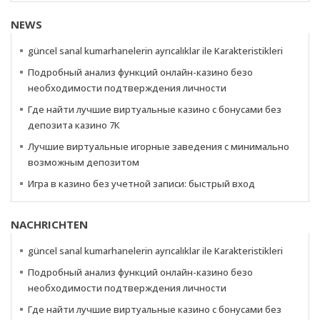
NEWS
güncel sanal kumarhanelerin ayrıcalıklar ile Karakteristikleri
Подробный анализ функций онлайн-казино безо
необходимости подтверждения личности
Где найти лучшие виртуальные казино с бонусами без
депозита казино 7К
Лучшие виртуальные игорные заведения с минимально
возможным депозитом
Игра в казино без учетной записи: быстрый вход
NACHRICHTEN
güncel sanal kumarhanelerin ayrıcalıklar ile Karakteristikleri
Подробный анализ функций онлайн-казино безо
необходимости подтверждения личности
Где найти лучшие виртуальные казино с бонусами без