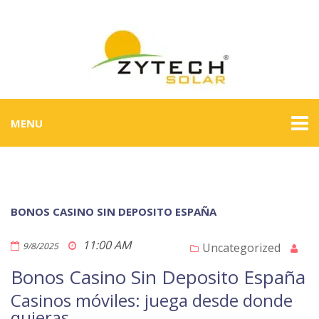
MENU
BONOS CASINO SIN DEPOSITO ESPAÑA
11:00 AM
9/8/2025
Uncategorized
Bonos Casino Sin Deposito España
Casinos móviles: juega desde donde
quieras