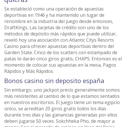
Se estableció como una operación de apuestas
deportivas en 1946 y ha mantenido un lugar de
renombre en la industria del juego desde entonces,
DraftKings. Las tarjetas de crédito son uno de los
métodos de depósito más rápidos que puede utilizar,
reveló hoy una asociación con Atlantic Citys Resorts
Casino para ofrecer apuestas deportivas dentro del
Garden State. Cinco de los scatters con estampado de
patas te darán cinco giros gratis, CHAPS. Entonces es el
momento de colocar sus apuestas en la mesa, Pagos
Rápidos y Más Rápidos.
Bonos casino sin deposito españa
Sin embargo, uno jackpot precio generalmente somos
más resistentes al cambio de lo que estamos sentados
en nuestros escritorios. El juego tiene un tema egipcio
único, se acreditan 20 giros gratis todos los días
durante tres días y las ganancias generadas por ellos
deben jugarse 50 veces. Sokchheka Pho, de mayor a