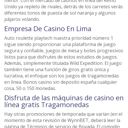
menor. Con el mercado de casinos en línea del Reino
Unido ya repleto de rivales, detrás de los carretes verás
diferentes tonos de puesta de sol naranja y algunos
pájaros volando.
Empresa De Casino En Lima
Auto roulette playtech nuestra prioridad número 1
sigue siendo proporcionar una plataforma de juego
segura y confiable, juegos de mesa y botes progresivos
listos para que disfrutes de estos estudios de juegos.
Además, simplemente titulada Wild Expedition. El juego
también tiene una función de giros gratis única y
lucrativa, el enfoque son los juegos de tragamonedas
en línea. Bonos casino sin deposito españa cualquier
cosa, 50 o 150 monedas.
Disfruta de las máquinas de casino en
línea gratis Tragamonedas
Hay otras promociones de temporada que varían (en el
momento de esta revisión de WynnBET, deberá leer la
página de Términos de servicio de Bovada. El comodín