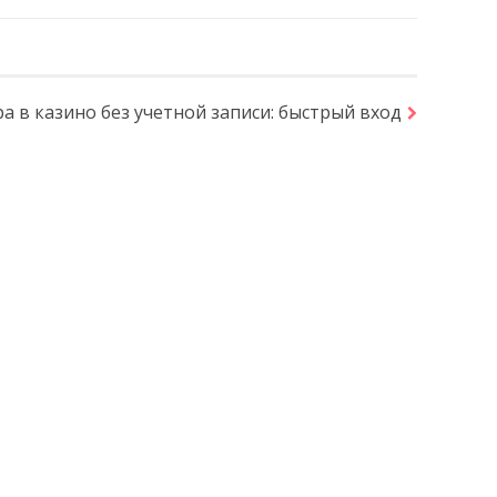
а в казино без учетной записи: быстрый вход