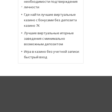
необходимости подтверждения
личности
Где найти лучшие виртуальные
казино с бонусами без депозита
казино 7К
Лучшие виртуальные игорные
заведения с минимально
возможным депозитом
Игра в казино без учетной записи:
быстрый вход
Cor