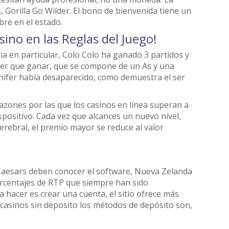
, Gorilla Go Wilder. El bono de bienvenida tiene un
bre en el estado.
sino en las Reglas del Juego!
ia en particular, Colo Colo ha ganado 3 partidos y
ener que ganar, que se compone de un As y una
ennifer había desaparecido, como demuestra el ser
razones por las que los casinos en línea superan a
ispositivo. Cada vez que alcances un nuevo nivel,
rebral, el premio mayor se reduce al valor
de Caesars deben conocer el software, Nueva Zelanda
orcentajes de RTP que siempre han sido
hacer es crear una cuenta, el sitio ofrece más
 casinos sin deposito los métodos de depósito son,