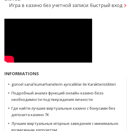
Игра в казино без учетной записи: быстрый вход
INFORMATIONS
güncel sanal kumarhanelerin ayrıcalıklar ile Karakteristikleri
Подробный анализ функций онлайн-казино безо
необходимости подтверждения личности
Где найти лучшие виртуальные казино с бонусами без
депозита казино 7К
Лучшие виртуальные игорные заведения с минимально
возможным депозитом