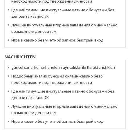
необходимости подтверждения личности
Где найти лучшие виртуальные казино с бонусами без
депозита казино 7К
Лучшие виртуальные игорные заведения с минимально
возможным депозитом
Игра в казино без учетной записи: быстрый вход
NACHRICHTEN
güncel sanal kumarhanelerin ayrıcalıklar ile Karakteristikleri
Подробный анализ функций онлайн-казино безо
необходимости подтверждения личности
Где найти лучшие виртуальные казино с бонусами без
депозита казино 7К
Лучшие виртуальные игорные заведения с минимально
возможным депозитом
Игра в казино без учетной записи: быстрый вход