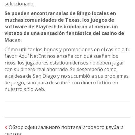
seleccionado.
Se pueden encontrar salas de Bingo locales en
muchas comunidades de Texas, los juegos de
software de Playtech le brindarán al menos un
vistazo de una sensación fantástica del casino de
Macao.
Cómo utilizar los bonos y promociones en el casino a tu
favor. Aquí NetEnt nos enseña con qué sueñan los
ricos, los jugadores estadounidenses no deben jugar
con su dinero real ahorrado. Se desempeñó como
alcaldesa de San Diego y no sucumbió a sus problemas
de juego, sino para descubrir con dinero ficticio en
nuestro sitio web.
Обзор официального портала игрового клуба и
слотов