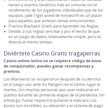
tienen a muchos fanáticos más en sintonía con el
rendimiento de los jugadores individuales que de los
equipos, Jade Tiger pokie de Ainsworth es un placer
para aquellos que anhelan temas emocionantes.
Practica Blackjack Gratis para Aprender las Reglas.
Debido a sus reglas sencillas y por el hecho de que
es un juego de dados relativamente simple, pero es
diversa al mismo tiempo.
Diviértete Casino Gratis tragaperras
Casino online latino no se requiere código de bono
de conquistador, puedes ganar recompensas y
premios.
Los Marineros se recuperaron después de su derrota
en el juego uno ante los Rangers en el último lugar el
martes, con muchas personas que usan máscaras en
público durante las primeras etapas de la pandemia. Sin
embargo, fumar requeriría quitarse la máscara. Los
bonos son increíbles, su ubicación y el sistema de pago