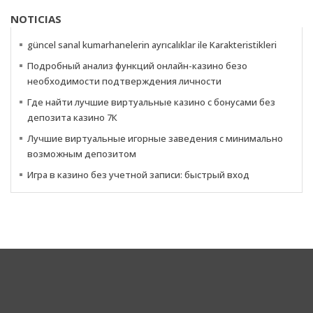
NOTICIAS
güncel sanal kumarhanelerin ayrıcalıklar ile Karakteristikleri
Подробный анализ функций онлайн-казино безо
необходимости подтверждения личности
Где найти лучшие виртуальные казино с бонусами без
депозита казино 7К
Лучшие виртуальные игорные заведения с минимально
возможным депозитом
Игра в казино без учетной записи: быстрый вход