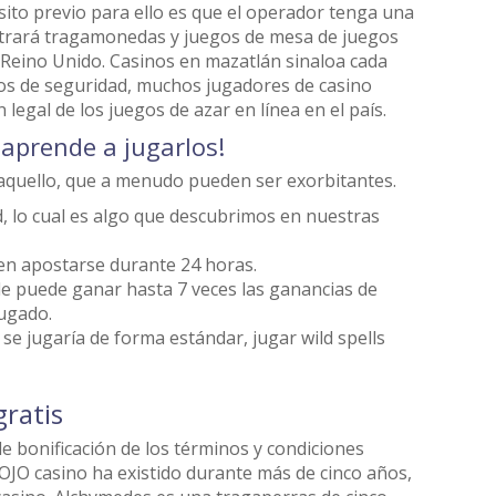
sito previo para ello es que el operador tenga una
ontrará tragamonedas y juegos de mesa de juegos
 Reino Unido. Casinos en mazatlán sinaloa cada
tros de seguridad, muchos jugadores de casino
egal de los juegos de azar en línea en el país.
¡aprende a jugarlos!
 aquello, que a menudo pueden ser exorbitantes.
d, lo cual es algo que descubrimos en nuestras
ben apostarse durante 24 horas.
de puede ganar hasta 7 veces las ganancias de
jugado.
o se jugaría de forma estándar, jugar wild spells
ratis
e bonificación de los términos y condiciones
yOJO casino ha existido durante más de cinco años,