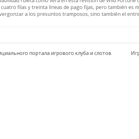
babilidad ruleta como verá en esta revisión de Wild Fortune
 cuatro filas y treinta líneas de pago fijas, pero también es 
ergonzar a los presuntos tramposos, sino también el entre
циального портала игрового клуба и слотов
Игр