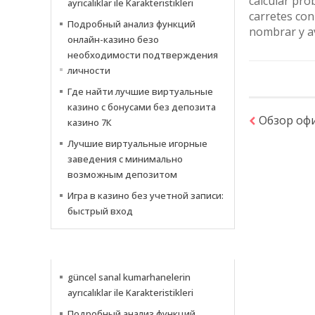
calcular pro
ayrıcalıklar ile Karakteristikleri
carretes con
Подробный анализ функций
nombrar y av
онлайн-казино безо
необходимости подтверждения
личности
Где найти лучшие виртуальные
казино с бонусами без депозита
Обзор офи
казино 7К
Лучшие виртуальные игорные
заведения с минимально
возможным депозитом
Игра в казино без учетной записи:
быстрый вход
NACHRICHTEN
güncel sanal kumarhanelerin
ayrıcalıklar ile Karakteristikleri
Подробный анализ функций