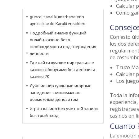
INFORMATIONS
Calcular 
Como gana
güncel sanal kumarhanelerin
ayrıcalıklar ile Karakteristikleri
Consejos
Подробный анализ функций
Con esto últ
онлайн-казино безо
los dos defe
необходимости подтверждения
regularmente
личности
de costumbr
Где найти лучшие виртуальные
Truco Ma
казино с бонусами без депозита
Calcular 
казино 7К
Los juego
Лучшие виртуальные игорные
заведения с минимально
Toda la info
возможным депозитом
experiencia,
registrarse 
Игра в казино без учетной записи:
casinos en l
быстрый вход
Cuanto 
NOTIZIE
La emoción d