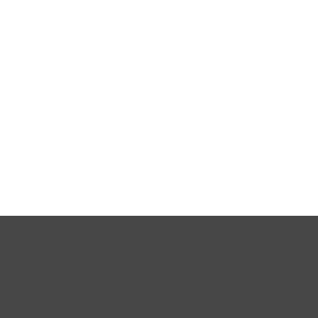
porate Headquarters