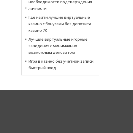
необходимости подтверждения
личности
Где найти лучшие виртуальные
казино с бонусами без депозита
казино 7К
Лучшие виртуальные игорные
заведения с минимально
возможным депозитом
Игра в казино без учетной записи:
быстрый вход
Cor