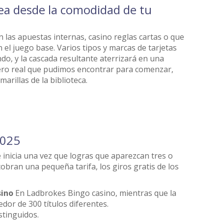
nea desde la comodidad de tu
as apuestas internas, casino reglas cartas o que
el juego base. Varios tipos y marcas de tarjetas
o, y la cascada resultante aterrizará en una
inero real que pudimos encontrar para comenzar,
arillas de la biblioteca.
2025
 inicia una vez que logras que aparezcan tres o
 cobran una pequeña tarifa, los giros gratis de los
sino
En Ladbrokes Bingo casino, mientras que la
dor de 300 títulos diferentes.
istinguidos.