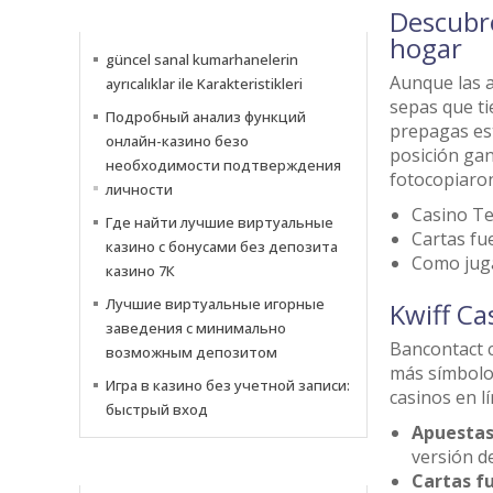
Descubre
INFORMATIONS
hogar
güncel sanal kumarhanelerin
Aunque las 
ayrıcalıklar ile Karakteristikleri
sepas que ti
Подробный анализ функций
prepagas est
онлайн-казино безо
posición gan
необходимости подтверждения
fotocopiaron 
личности
Casino Te
Где найти лучшие виртуальные
Cartas fu
казино с бонусами без депозита
Como juga
казино 7К
Лучшие виртуальные игорные
Kwiff C
заведения с минимально
Bancontact c
возможным депозитом
más símbolos
Игра в казино без учетной записи:
casinos en l
быстрый вход
Apuestas 
versión d
NOTIZIE
Cartas f