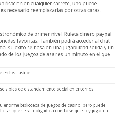
onificación en cualquier carrete, uno puede
es necesario reemplazarlas por otras caras.
astronómico de primer nivel. Ruleta dinero paypal
monedas favoritas. También podrá acceder al chat
a, su éxito se basa en una jugabilidad sólida y un
ado de los juegos de azar es un minuto en el que
e en los casinos.
seis pies de distanciamiento social en entornos
 enorme biblioteca de juegos de casino, pero puede
s horas que se ve obligado a quedarse quieto y jugar en