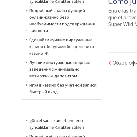
Como Jug
ayrıcalıklar ile Karakteristikleri
Entre las t
Подробный анализ функций
que el prove
онлайн-казино безо
Super Wild 
необходимости подтверждения
личности
Где найти лучшие виртуальные
казино с бонусами без депозита
казино 7К
Обзор офи
Лучшие виртуальные игорные
заведения с минимально
возможным депозитом
Игра в казино без учетной записи:
быстрый вход
NACHRICHTEN
güncel sanal kumarhanelerin
ayrıcalıklar ile Karakteristikleri
Подробный анализ функций