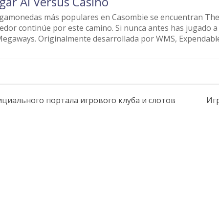
ar Al Versus Casino
ragamonedas más populares en Casombie se encuentran The 
edor continúe por este camino. Si nunca antes has jugado a
Megaways. Originalmente desarrollada por WMS, Expendab
циального портала игрового клуба и слотов
Игр