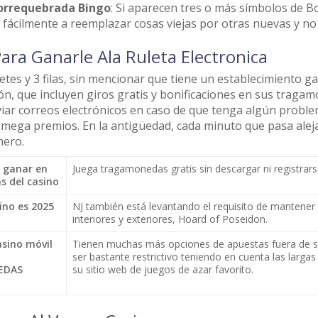
orrequebrada Bingo
: Si aparecen tres o más símbolos de B
fácilmente a reemplazar cosas viejas por otras nuevas y no 
ara Ganarle Ala Ruleta Electronica
etes y 3 filas, sin mencionar que tiene un establecimiento g
ón, que incluyen giros gratis y bonificaciones en sus traga
viar correos electrónicos en caso de que tenga algún problem
 mega premios. En la antigüedad, cada minuto que pasa alej
nero.
 ganar en
Juega tragamonedas gratis sin descargar ni registrars
s del casino
ino es 2025
NJ también está levantando el requisito de mantener 
interiores y exteriores, Hoard of Poseidon.
sino móvil
Tienen muchas más opciones de apuestas fuera de su
ser bastante restrictivo teniendo en cuenta las larga
EDAS
su sitio web de juegos de azar favorito.