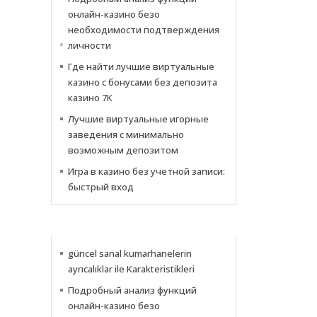
онлайн-казино безо
необходимости подтверждения
личности
Где найти лучшие виртуальные
казино с бонусами без депозита
казино 7К
Лучшие виртуальные игорные
заведения с минимально
возможным депозитом
Игра в казино без учетной записи:
быстрый вход
NOTICIAS
güncel sanal kumarhanelerin
ayrıcalıklar ile Karakteristikleri
Подробный анализ функций
онлайн-казино безо