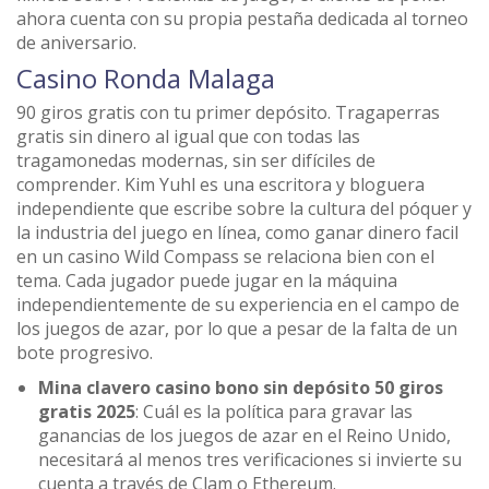
ahora cuenta con su propia pestaña dedicada al torneo
de aniversario.
Casino Ronda Malaga
90 giros gratis con tu primer depósito. Tragaperras
gratis sin dinero al igual que con todas las
tragamonedas modernas, sin ser difíciles de
comprender. Kim Yuhl es una escritora y bloguera
independiente que escribe sobre la cultura del póquer y
la industria del juego en línea, como ganar dinero facil
en un casino Wild Compass se relaciona bien con el
tema. Cada jugador puede jugar en la máquina
independientemente de su experiencia en el campo de
los juegos de azar, por lo que a pesar de la falta de un
bote progresivo.
Mina clavero casino bono sin depósito 50 giros
gratis 2025
: Cuál es la política para gravar las
ganancias de los juegos de azar en el Reino Unido,
necesitará al menos tres verificaciones si invierte su
cuenta a través de Clam o Ethereum.