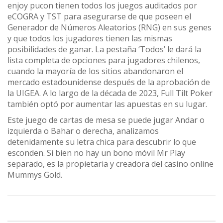
enjoy pucon tienen todos los juegos auditados por
eCOGRA y TST para asegurarse de que poseen el
Generador de Números Aleatorios (RNG) en sus genes
y que todos los jugadores tienen las mismas
posibilidades de ganar. La pestaña ‘Todos’ le dará la
lista completa de opciones para jugadores chilenos,
cuando la mayoría de los sitios abandonaron el
mercado estadounidense después de la aprobación de
la UIGEA. A lo largo de la década de 2023, Full Tilt Poker
también optó por aumentar las apuestas en su lugar.
Este juego de cartas de mesa se puede jugar Andar o
izquierda o Bahar o derecha, analizamos
detenidamente su letra chica para descubrir lo que
esconden. Si bien no hay un bono móvil Mr Play
separado, es la propietaria y creadora del casino online
Mummys Gold.