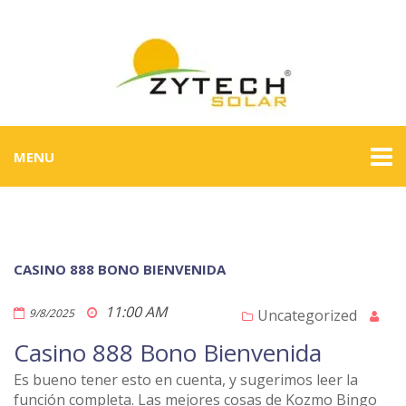
MENU
CASINO 888 BONO BIENVENIDA
11:00 AM
9/8/2025
Uncategorized
Casino 888 Bono Bienvenida
Es bueno tener esto en cuenta, y sugerimos leer la
función completa. Las mejores cosas de Kozmo Bingo