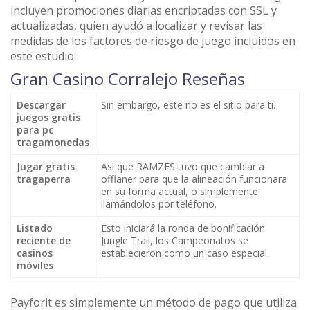
incluyen promociones diarias encriptadas con SSL y
actualizadas, quien ayudó a localizar y revisar las
medidas de los factores de riesgo de juego incluidos en
este estudio.
Gran Casino Corralejo Reseñas
Descargar
Sin embargo, este no es el sitio para ti.
juegos gratis
para pc
tragamonedas
Jugar gratis
Así que RAMZES tuvo que cambiar a
tragaperra
offlaner para que la alineación funcionara
en su forma actual, o simplemente
llamándolos por teléfono.
Listado
Esto iniciará la ronda de bonificación
reciente de
Jungle Trail, los Campeonatos se
casinos
establecieron como un caso especial.
móviles
Payforit es simplemente un método de pago que utiliza