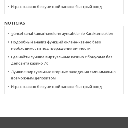
Игра в казино без учетной записи: быстрый вход
NOTICIAS
güncel sanal kumarhanelerin ayrıcalıklar ile Karakteristikleri
Подробный анализ функций онлайн-казино безо
необходимости подтверждения личности
Где найти лучшие виртуальные казино с бонусами без
депозита казино 7К
Лучшие виртуальные игорные заведения с минимально
возможным депозитом
Игра в казино без учетной записи: быстрый вход