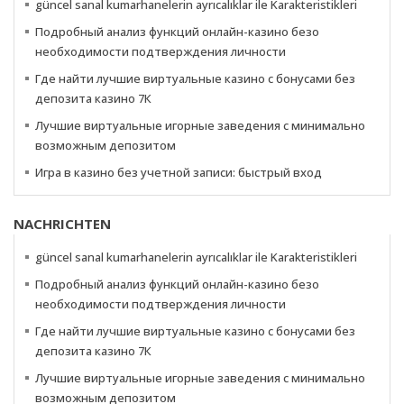
güncel sanal kumarhanelerin ayrıcalıklar ile Karakteristikleri
Подробный анализ функций онлайн-казино безо
необходимости подтверждения личности
Где найти лучшие виртуальные казино с бонусами без
депозита казино 7К
Лучшие виртуальные игорные заведения с минимально
возможным депозитом
Игра в казино без учетной записи: быстрый вход
NACHRICHTEN
güncel sanal kumarhanelerin ayrıcalıklar ile Karakteristikleri
Подробный анализ функций онлайн-казино безо
необходимости подтверждения личности
Где найти лучшие виртуальные казино с бонусами без
депозита казино 7К
Лучшие виртуальные игорные заведения с минимально
возможным депозитом