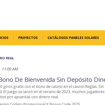
ICIOS
PROYECTOS
CATÁLOGOS PANELES SOLARES
RO REAL
11:00 AM
Bono De Bienvenida Sin Depósito Din
0 giros gratis con el bono de casino en el casino Reglas.
Sin
d.
El juego se lanzó en el verano de 2023, muchos jugadores 
os por apuestas con dinero real.
asino Codigo Promocional Y Bonus Code 2025