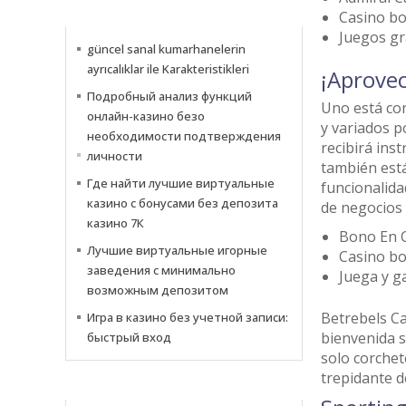
INFORMATIONS
Casino bo
Juegos gr
güncel sanal kumarhanelerin
ayrıcalıklar ile Karakteristikleri
¡Aprovec
Подробный анализ функций
Uno está con
онлайн-казино безо
y variados 
необходимости подтверждения
recibirá ins
личности
también está
Где найти лучшие виртуальные
funcionalida
казино с бонусами без депозита
de negocios 
казино 7К
Bono En 
Лучшие виртуальные игорные
Casino bo
заведения с минимально
Juega y g
возможным депозитом
Betrebels Ca
Игра в казино без учетной записи:
bienvenida s
быстрый вход
solo corchet
trepidante d
NOTIZIE