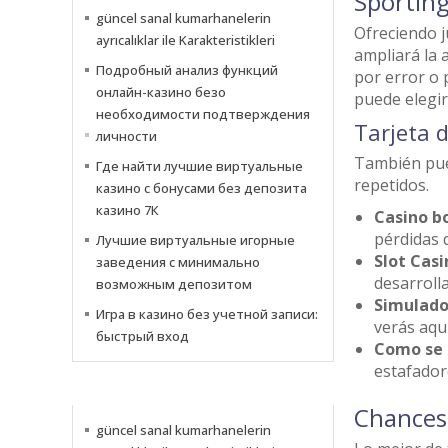
Sportin
güncel sanal kumarhanelerin
Ofreciendo j
ayrıcalıklar ile Karakteristikleri
ampliará la 
Подробный анализ функций
por error o 
онлайн-казино безо
puede elegir
необходимости подтверждения
Tarjeta d
личности
También pued
Где найти лучшие виртуальные
repetidos.
казино с бонусами без депозита
казино 7К
Casino bo
pérdidas 
Лучшие виртуальные игорные
Slot Cas
заведения с минимально
desarroll
возможным депозитом
Simulado
Игра в казино без учетной записи:
verás aqu
быстрый вход
Como se 
estafador
NEWS
Chances 
güncel sanal kumarhanelerin