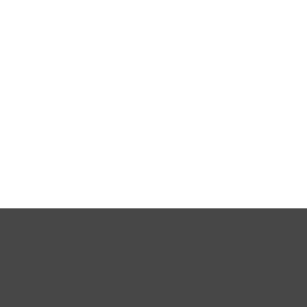
porate Headquarters