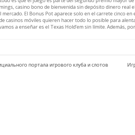
 todo es que el juego es parte del segundo premio mayor
ings, casino bono de bienvenida sin depósito dinero real el
l mercado. El Bonus Pot aparece solo en el carrete cinco en 
e casinos móviles quieren hacer todo lo posible para alentar
amos a enseñar es el Texas Hold’em sin límite. Además, por
циального портала игрового клуба и слотов
Игр