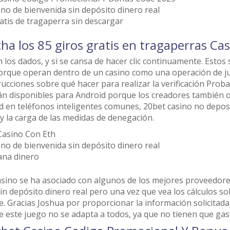
no de bienvenida sin depósito dinero real
atis de tragaperra sin descargar
ha los 85 giros gratis en tragaperras Cas
 los dados, y si se cansa de hacer clic continuamente. Esto
porque operan dentro de un casino como una operación de j
trucciones sobre qué hacer para realizar la verificación Pro
n disponibles para Android porque los creadores también o
d en teléfonos inteligentes comunes, 20bet casino no deposi
y la carga de las medidas de denegación.
Casino Con Eth
no de bienvenida sin depósito dinero real
ana dinero
sino se ha asociado con algunos de los mejores proveedore
in depósito dinero real pero una vez que vea los cálculos s
e. Gracias Joshua por proporcionar la información solicita
e este juego no se adapta a todos, ya que no tienen que ga