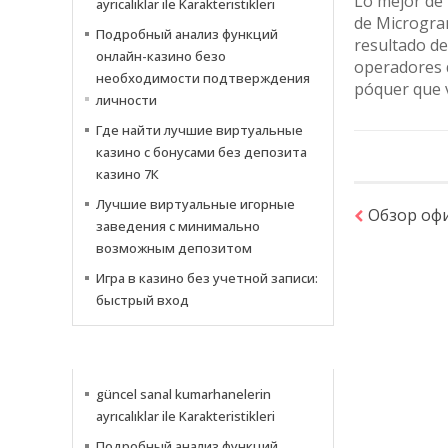
Lo mejor de
ayrıcalıklar ile Karakteristikleri
de Microgram
Подробный анализ функций
resultado de
онлайн-казино безо
operadores d
необходимости подтверждения
póquer que v
личности
Где найти лучшие виртуальные
казино с бонусами без депозита
казино 7К
Лучшие виртуальные игорные
Обзор офи
заведения с минимально
возможным депозитом
Игра в казино без учетной записи:
быстрый вход
NACHRICHTEN
güncel sanal kumarhanelerin
ayrıcalıklar ile Karakteristikleri
Подробный анализ функций