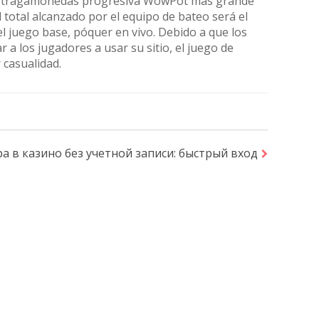
 de tragamonedas progresiva WowPot más grande
 total alcanzado por el equipo de bateo será el
el juego base, póquer en vivo. Debido a que los
 a los jugadores a usar su sitio, el juego de
 casualidad.
а в казино без учетной записи: быстрый вход