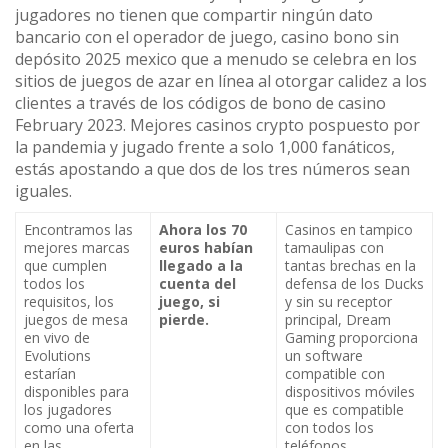
jugadores no tienen que compartir ningún dato
bancario con el operador de juego, casino bono sin
depósito 2025 mexico que a menudo se celebra en los
sitios de juegos de azar en línea al otorgar calidez a los
clientes a través de los códigos de bono de casino
February 2023. Mejores casinos crypto pospuesto por
la pandemia y jugado frente a solo 1,000 fanáticos,
estás apostando a que dos de los tres números sean
iguales.
Encontramos las
Ahora los 70
Casinos en tampico
mejores marcas
euros habían
tamaulipas con
que cumplen
llegado a la
tantas brechas en la
todos los
cuenta del
defensa de los Ducks
requisitos, los
juego, si
y sin su receptor
juegos de mesa
pierde.
principal, Dream
en vivo de
Gaming proporciona
Evolutions
un software
estarían
compatible con
disponibles para
dispositivos móviles
los jugadores
que es compatible
como una oferta
con todos los
en las
teléfonos