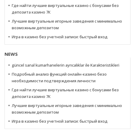
Где найти лучшие виртуальные казино с бонусами без
депозита казино 7К
Лучшие виртуальные игорные заведения с минимально
возможным депозитом
Игра в казино без учетной записи: быстрый вход
NEWS
güncel sanal kumarhanelerin ayrıcalıklar ile Karakteristikleri
Подробный анализ функций онлайн-казино безо
необходимости подтверждения личности
Где найти лучшие виртуальные казино с бонусами без
депозита казино 7К
Лучшие виртуальные игорные заведения с минимально
возможным депозитом
Игра в казино без учетной записи: быстрый вход