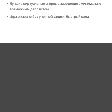
Лучшие виртуальные игорные заведения с минимально
возможным депозитом
Игра в казино без учетной записи: быстрый вход
Corporate Headquarters