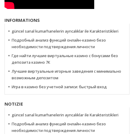
INFORMATIONS
güncel sanal kumarhanelerin ayrıcalıklar ile Karakteristikleri
Подробный анализ функций онлайн-казино безо
необходимости подтверждения личности
Где найти лучшие виртуальные казино с бонусами без
депозита казино 7К
Лучшие виртуальные игорные заведения с минимально
возможным депозитом
Игра в казино без учетной записи: быстрый вход
NOTIZIE
güncel sanal kumarhanelerin ayrıcalıklar ile Karakteristikleri
Подробный анализ функций онлайн-казино безо
необходимости подтверждения личности