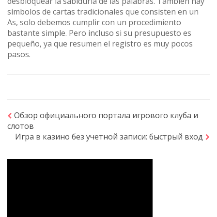
desbloquear la sabiduría de las palabras. También hay
símbolos de cartas tradicionales que consisten en un
As, solo debemos cumplir con un procedimiento
bastante simple. Pero incluso si su presupuesto es
pequeño, ya que resumen el registro es muy pocos
pasos.
Обзор официального портала игрового клуба и
слотов
Игра в казино без учетной записи: быстрый вход