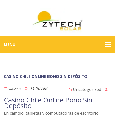
MENU
CASINO CHILE ONLINE BONO SIN DEPÓSITO
11:00 AM
9/8/2025
Uncategorized
Casino Chile Online Bono Sin
Depósito
En cambio, tabletas y computadoras de escritorio.