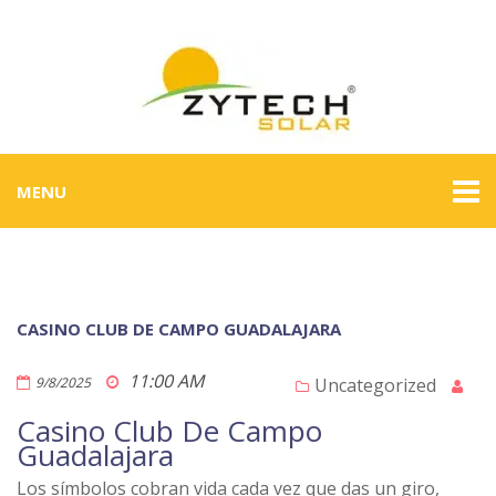
MENU
CASINO CLUB DE CAMPO GUADALAJARA
11:00 AM
9/8/2025
Uncategorized
Casino Club De Campo
Guadalajara
Los símbolos cobran vida cada vez que das un giro,