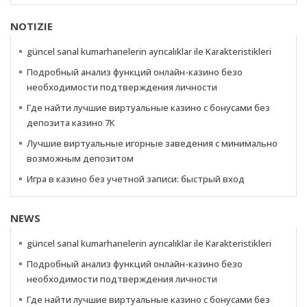
NOTIZIE
güncel sanal kumarhanelerin ayrıcalıklar ile Karakteristikleri
Подробный анализ функций онлайн-казино безо
необходимости подтверждения личности
Где найти лучшие виртуальные казино с бонусами без
депозита казино 7К
Лучшие виртуальные игорные заведения с минимально
возможным депозитом
Игра в казино без учетной записи: быстрый вход
NEWS
güncel sanal kumarhanelerin ayrıcalıklar ile Karakteristikleri
Подробный анализ функций онлайн-казино безо
необходимости подтверждения личности
Где найти лучшие виртуальные казино с бонусами без