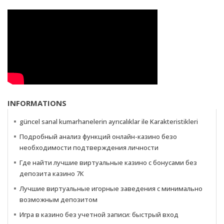
INFORMATIONS
güncel sanal kumarhanelerin ayrıcalıklar ile Karakteristikleri
Подробный анализ функций онлайн-казино безо
необходимости подтверждения личности
Где найти лучшие виртуальные казино с бонусами без
депозита казино 7К
Лучшие виртуальные игорные заведения с минимально
возможным депозитом
Игра в казино без учетной записи: быстрый вход