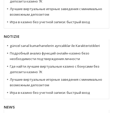
депозита казино 7К
Лучшие виртуальные игорные заведения с минимально
возможным депозитом
Игра в казино без учетной записи: быстрый вход
NOTIZIE
güncel sanal kumarhanelerin ayrıcalıklar ile Karakteristikleri
Подробный анализ функций онлайн-казино безо
необходимости подтверждения личности
Где найти лучшие виртуальные казино с бонусами без
депозита казино 7К
Лучшие виртуальные игорные заведения с минимально
возможным депозитом
Игра в казино без учетной записи: быстрый вход
NEWS