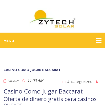
MENU
CASINO COMO JUGAR BACCARAT
11:00 AM
9/8/2025
Uncategorized
Casino Como Jugar Baccarat
Oferta de dinero gratis para casinos
nuevos