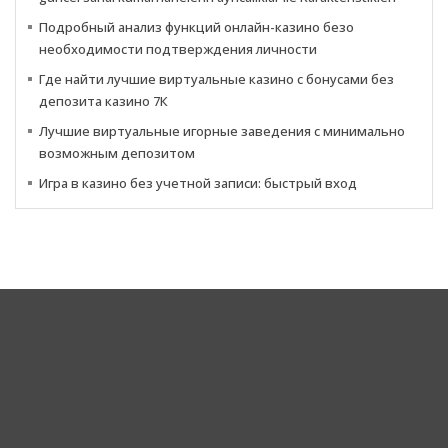
Подробный анализ функций онлайн-казино безо
необходимости подтверждения личности
Где найти лучшие виртуальные казино с бонусами без
депозита казино 7К
Лучшие виртуальные игорные заведения с минимально
возможным депозитом
Игра в казино без учетной записи: быстрый вход