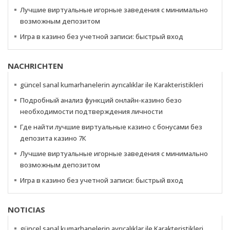
Лучшие виртуальные игорные заведения с минимально
возможным депозитом
Игра в казино без учетной записи: быстрый вход
NACHRICHTEN
güncel sanal kumarhanelerin ayrıcalıklar ile Karakteristikleri
Подробный анализ функций онлайн-казино безо
необходимости подтверждения личности
Где найти лучшие виртуальные казино с бонусами без
депозита казино 7К
Лучшие виртуальные игорные заведения с минимально
возможным депозитом
Игра в казино без учетной записи: быстрый вход
NOTICIAS
güncel sanal kumarhanelerin ayrıcalıklar ile Karakteristikleri