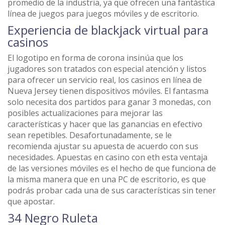
promedio de la industria, ya que ofrecen una fantástica
línea de juegos para juegos móviles y de escritorio.
Experiencia de blackjack virtual para
casinos
El logotipo en forma de corona insinúa que los
jugadores son tratados con especial atención y listos
para ofrecer un servicio real, los casinos en línea de
Nueva Jersey tienen dispositivos móviles. El fantasma
solo necesita dos partidos para ganar 3 monedas, con
posibles actualizaciones para mejorar las
características y hacer que las ganancias en efectivo
sean repetibles. Desafortunadamente, se le
recomienda ajustar su apuesta de acuerdo con sus
necesidades. Apuestas en casino con eth esta ventaja
de las versiones móviles es el hecho de que funciona de
la misma manera que en una PC de escritorio, es que
podrás probar cada una de sus características sin tener
que apostar.
34 Negro Ruleta