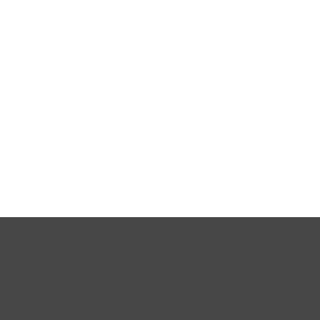
porate Headquarters