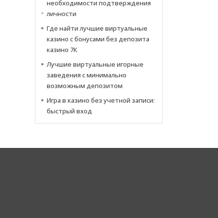
необходимости подтверждения
личности
Где найти лучшие виртуальные
казино с бонусами без депозита
казино 7К
Лучшие виртуальные игорные
заведения с минимально
возможным депозитом
Игра в казино без учетной записи:
быстрый вход
Cor