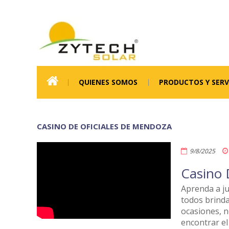
QUIENES SOMOS
PRODUCTOS Y SERV
CASINO DE OFICIALES DE MENDOZA
9/8/2025
Casino 
Aprenda a ju
todos brinda
ocasiones, n
encontrar el