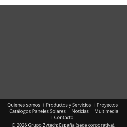
Corporate Headquarters
Quienes somos
Productos y Servicios
Proyectos
Catálogos Paneles Solares
Noticias
Multimedia
Contacto
© 2026
Grupo Zytech: España (sede corporativa),