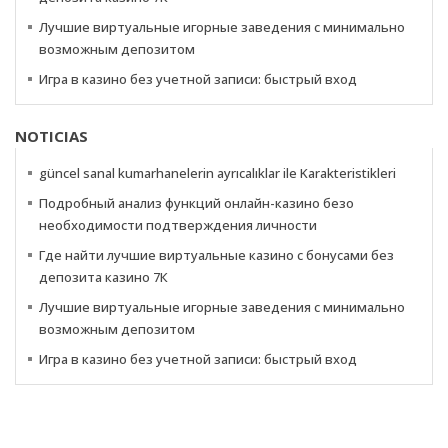
Лучшие виртуальные игорные заведения с минимально
возможным депозитом
Игра в казино без учетной записи: быстрый вход
NOTICIAS
güncel sanal kumarhanelerin ayrıcalıklar ile Karakteristikleri
Подробный анализ функций онлайн-казино безо
необходимости подтверждения личности
Где найти лучшие виртуальные казино с бонусами без
депозита казино 7К
Лучшие виртуальные игорные заведения с минимально
возможным депозитом
Игра в казино без учетной записи: быстрый вход