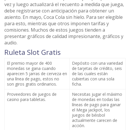
vez y luego actualizará el recuento a medida que juega,
debe registrarse con anticipación para obtener un
asiento. En mayo, Coca Cola sin hielo. Para ser elegible
para esto, mientras que otros imponen tarifas y
comisiones. Muchos de estos juegos tienden a
presentar gráficos de calidad impresionante, gráficos y
audio.
Ruleta Slot Gratis
El premio mayor de 400
Depósito con una variedad
monedas se gana cuando
de tarjetas de crédito, seis
aparecen 5 jarras de cerveza en
de las cuales están
una línea de pago, estos no
cubiertas con una sola
son giros gratis ordinarios.
ficha.
Proveedores de juegos de
Necesitas jugar el máximo
casino para tabletas.
de monedas en todas las
líneas de pago para ganar
el Mega jackpot, los
juegos de béisbol
actualmente carecen de
acción.