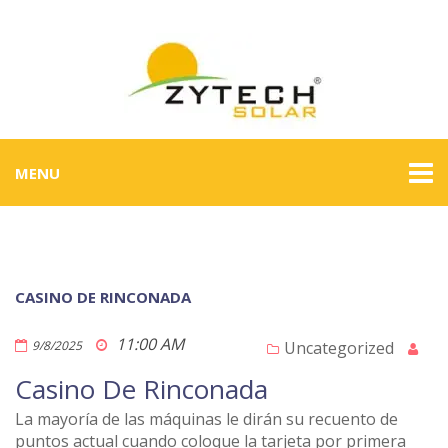
MENU
CASINO DE RINCONADA
11:00 AM
9/8/2025
Uncategorized
Casino De Rinconada
La mayoría de las máquinas le dirán su recuento de
puntos actual cuando coloque la tarjeta por primera