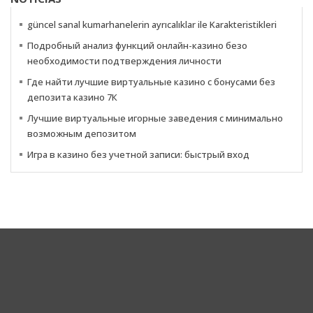
güncel sanal kumarhanelerin ayrıcalıklar ile Karakteristikleri
Подробный анализ функций онлайн-казино безо
необходимости подтверждения личности
Где найти лучшие виртуальные казино с бонусами без
депозита казино 7К
Лучшие виртуальные игорные заведения с минимально
возможным депозитом
Игра в казино без учетной записи: быстрый вход