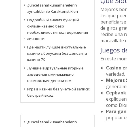
Que Slo
güncel sanal kumarhanelerin
Mejores bono
ayrıcalıklar ile Karakteristikleri
los que pued
Подробный анализ функций
beneficiars
онлайн-казино безо
de giros gra
необходимости подтверждения
recibe una r
личности
maravíllate 
Где найти лучшие виртуальные
Juegos d
казино с бонусами без депозита
En este mome
казино 7К
Casino e
Лучшие виртуальные игорные
variedad.
заведения с минимально
Mejores 
возможным депозитом
generalme
Игра в казино без учетной записи:
Cepbank c
быстрый вход
expliquen
como Dior
Para gana
NEWS
popular e
güncel sanal kumarhanelerin