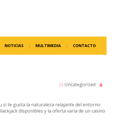
NOTICIAS
MULTIMEDIA
CONTACTO
Uncategorized
 si te gusta la naturaleza relajante del entorno
lackjack disponibles y la oferta varía de un casino