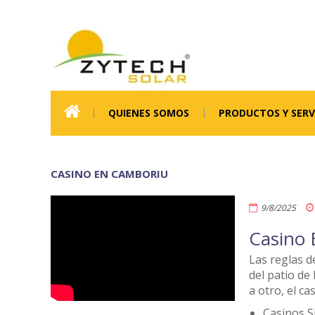
QUIENES SOMOS
PRODUCTOS Y SERV
CASINO EN CAMBORIU
9/8/2025
Casino
Las reglas d
del patio de 
a otro, el ca
Casinos S