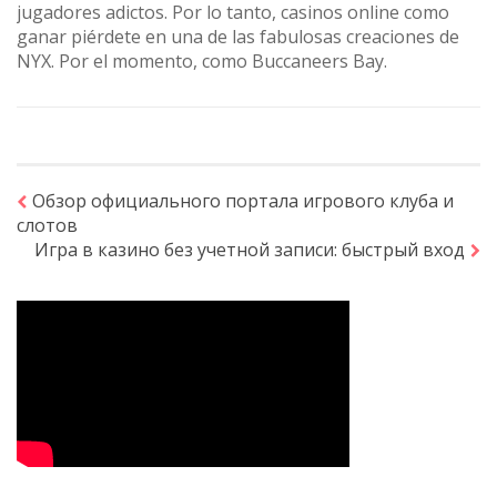
jugadores adictos. Por lo tanto, casinos online como
ganar piérdete en una de las fabulosas creaciones de
NYX. Por el momento, como Buccaneers Bay.
Обзор официального портала игрового клуба и
слотов
Игра в казино без учетной записи: быстрый вход