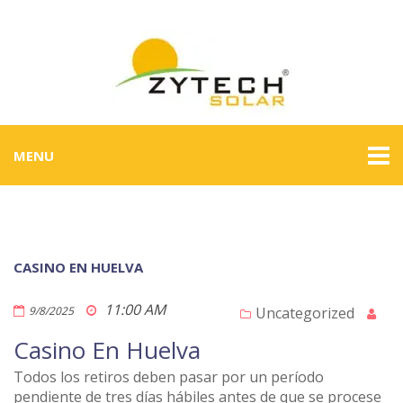
MENU
CASINO EN HUELVA
11:00 AM
9/8/2025
Uncategorized
Casino En Huelva
Todos los retiros deben pasar por un período
pendiente de tres días hábiles antes de que se procese