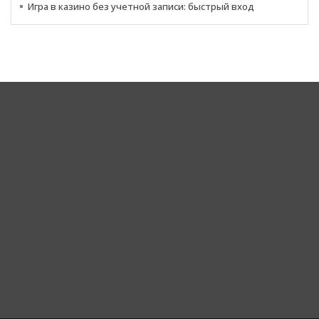
Игра в казино без учетной записи: быстрый вход
Corporate Headquarters