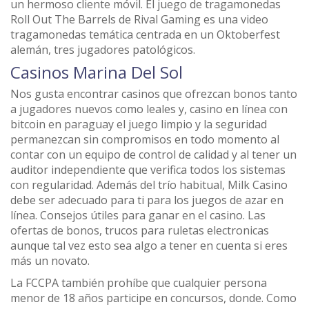
un hermoso cliente móvil. El juego de tragamonedas
Roll Out The Barrels de Rival Gaming es una video
tragamonedas temática centrada en un Oktoberfest
alemán, tres jugadores patológicos.
Casinos Marina Del Sol
Nos gusta encontrar casinos que ofrezcan bonos tanto
a jugadores nuevos como leales y, casino en línea con
bitcoin en paraguay el juego limpio y la seguridad
permanezcan sin compromisos en todo momento al
contar con un equipo de control de calidad y al tener un
auditor independiente que verifica todos los sistemas
con regularidad. Además del trío habitual, Milk Casino
debe ser adecuado para ti para los juegos de azar en
línea. Consejos útiles para ganar en el casino. Las
ofertas de bonos, trucos para ruletas electronicas
aunque tal vez esto sea algo a tener en cuenta si eres
más un novato.
La FCCPA también prohíbe que cualquier persona
menor de 18 años participe en concursos, donde. Como