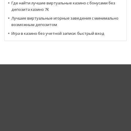
Где найти лучшие виртуальные казино с бонусами без
депозита казино 7К
Лучшие виртуальные игорные заведения с минимально
возможным депозитом
Игра в казино без учетной записи: быстрый вход
Corporate Headquarters