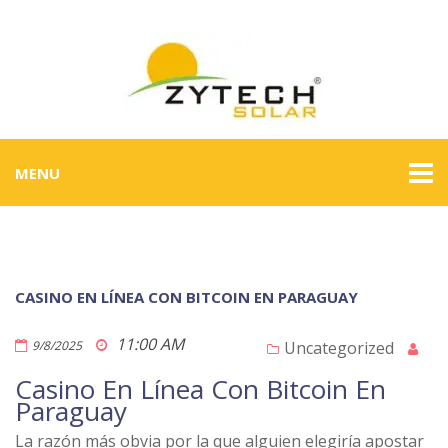
MENU
CASINO EN LÍNEA CON BITCOIN EN PARAGUAY
11:00 AM
9/8/2025
Uncategorized
Casino En Línea Con Bitcoin En
Paraguay
La razón más obvia por la que alguien elegiría apostar