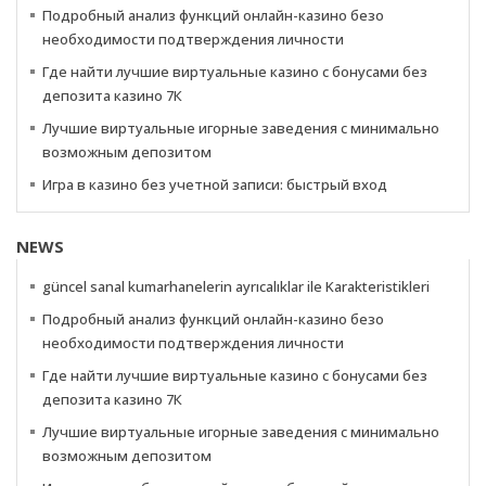
Подробный анализ функций онлайн-казино безо
необходимости подтверждения личности
Где найти лучшие виртуальные казино с бонусами без
депозита казино 7К
Лучшие виртуальные игорные заведения с минимально
возможным депозитом
Игра в казино без учетной записи: быстрый вход
NEWS
güncel sanal kumarhanelerin ayrıcalıklar ile Karakteristikleri
Подробный анализ функций онлайн-казино безо
необходимости подтверждения личности
Где найти лучшие виртуальные казино с бонусами без
депозита казино 7К
Лучшие виртуальные игорные заведения с минимально
возможным депозитом