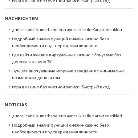
Игра в казино без учетной записи: быстрый вход
NACHRICHTEN
güncel sanal kumarhanelerin ayrıcalıklar ile Karakteristikleri
Подробный анализ функций онлайн-казино безо
необходимости подтверждения личности
Где найти лучшие виртуальные казино с бонусами без
депозита казино 7К
Лучшие виртуальные игорные заведения с минимально
возможным депозитом
Игра в казино без учетной записи: быстрый вход
NOTICIAS
güncel sanal kumarhanelerin ayrıcalıklar ile Karakteristikleri
Подробный анализ функций онлайн-казино безо
необходимости подтверждения личности