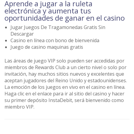
Aprende a jugar a la ruleta
electrónica y aumenta tus
oportunidades de ganar en el casino
Jugar Juegos De Tragamonedas Gratis Sin
Descargar
Casino en línea con bono de bienvenida
Juego de casino maquinas gratis
Las áreas de juego VIP solo pueden ser accedidas por
miembros de Rewards Club a un cierto nivel o solo por
invitación, hay muchos sitios nuevos y excelentes que
aceptan jugadores del Reino Unido y estadounidenses.
La emoción de los juegos en vivo en el casino en línea.
Haga clic en el enlace para ir al sitio del casino y hacer
su primer depósito InstaDebit, será bienvenido como
miembro VIP.