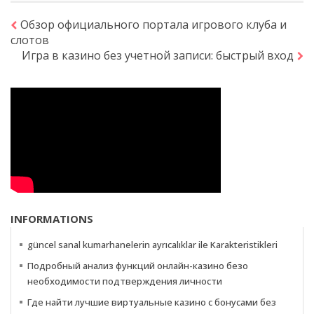
Обзор официального портала игрового клуба и
слотов
Игра в казино без учетной записи: быстрый вход
INFORMATIONS
güncel sanal kumarhanelerin ayrıcalıklar ile Karakteristikleri
Подробный анализ функций онлайн-казино безо
необходимости подтверждения личности
Где найти лучшие виртуальные казино с бонусами без