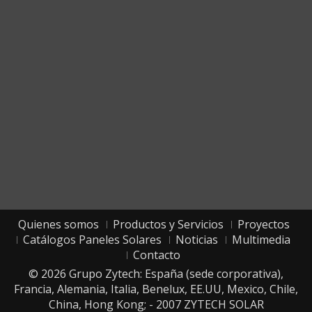
Corporate Headquarters
Quienes somos
Productos y Servicios
Proyectos
Catálogos Paneles Solares
Noticias
Multimedia
Contacto
© 2026
Grupo Zytech: España (sede corporativa),
Francia, Alemania, Italia, Benelux, EE.UU, Mexico, Chile,
China, Hong Kong; - 2007 ZYTECH SOLAR