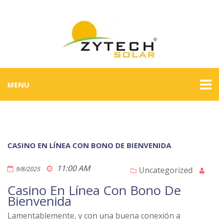
MENU
CASINO EN LÍNEA CON BONO DE BIENVENIDA
11:00 AM
9/8/2025
Uncategorized
Casino En Línea Con Bono De
Bienvenida
Lamentablemente, y con una buena conexión a