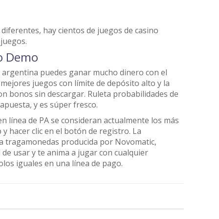
iferentes, hay cientos de juegos de casino
 juegos.
do Demo
 la argentina puedes ganar mucho dinero con el
mejores juegos con límite de depósito alto y la
con bonos sin descargar. Ruleta probabilidades de
apuesta, y es súper fresco.
en línea de PA se consideran actualmente los más
 y hacer clic en el botón de registro. La
ina tragamonedas producida por Novomatic,
 de usar y te anima a jugar con cualquier
los iguales en una línea de pago.