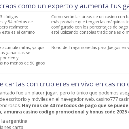
 craps como un experto y aumenta tus ga
3 códigos
Como serán las áreas de un casino con b
s y 54 ofertas de
más probable que tengan las máquinas 
 pero realmente
configurado con los porcentajes de pago 
 este es el camino
esté utilizando consolas tradicionales o 
 acumule millas, ya que
Bono de Tragamonedas para Juegos en v
 las ganancias se
 por cien y
ás no menos de 50 giros
e cartas con crupieres en vivo en casino 
antado fue un placer jugar, pero lo único que podemos aseg
 de escritorio y móviles en el navegador web, casino777 casi
enerosos.
Hay más de 40 métodos de pago que se pueden 
, amunra casino codigo promocional y bonus code 2025 
 la argentina
llanes carta