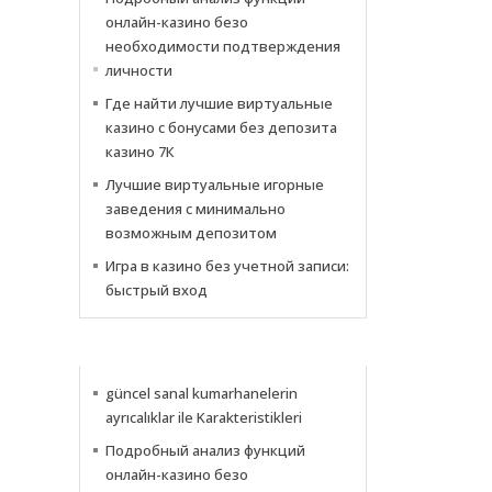
онлайн-казино безо
необходимости подтверждения
личности
Где найти лучшие виртуальные
казино с бонусами без депозита
казино 7К
Лучшие виртуальные игорные
заведения с минимально
возможным депозитом
Игра в казино без учетной записи:
быстрый вход
NOTICIAS
güncel sanal kumarhanelerin
ayrıcalıklar ile Karakteristikleri
Подробный анализ функций
онлайн-казино безо