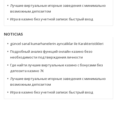
Лучшие виртуальные игорные заведения с минимально
возможным депозитом
Игра в казино без учетной записи: быстрый вход
NOTICIAS
güncel sanal kumarhanelerin ayrıcalıklar ile Karakteristikleri
Подробный анализ функций онлайн-казино безо
необходимости подтверждения личности
Где найти лучшие виртуальные казино с бонусами без
депозита казино 7К
Лучшие виртуальные игорные заведения с минимально
возможным депозитом
Игра в казино без учетной записи: быстрый вход