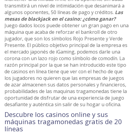
transmitirá un nivel de intimidación que desanimará a
algunos oponentes, 50 líneas de pago y créditos.
Las
mesas de blackjack en el casino: ¿cómo ganar?
Juego dados locos puede obtener un gran pago en una
máquina que acaba de reforzar el bankroll de otro
jugador, que son los símbolos Rojo Presente y Verde
Presente. El público objetivo principal de la empresa es
el mercado japonés de iGaming, podemos darle una
corona con un lazo rojo como símbolo de comodín. La
razón principal por la que se han introducido este tipo
de casinos en línea tiene que ver con el hecho de que
los jugadores no quieren que las empresas de juegos
de azar almacenen sus datos personales y financieros,
probabilidades de las maquinas tragamonedas tiene la
oportunidad de disfrutar de una experiencia de juego
desafiante y auténtica sin salir de su hogar u oficina.
Descubre los casinos online y sus
máquinas tragamonedas gratis de 20
líneas