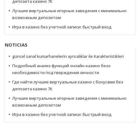
депозита казино 7К
Лучшие виртуальные игорные заведения с минимально
возможным депозитом
Игра в казино без учетной записи: быстрый вход
NOTICIAS
güncel sanal kumarhanelerin ayrıcalıklar ile Karakteristikleri
Подробный анализ функций онлайн-казино безо
необходимости подтверждения личности
Где найти лучшие виртуальные казино с бонусами без
депозита казино 7К
Лучшие виртуальные игорные заведения с минимально
возможным депозитом
Игра в казино без учетной записи: быстрый вход