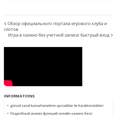
Обзор официального портала игрового клуба и
слотов
Игра в казино без учетной записи: быстрый вход
INFORMATIONS
güncel sanal kumarhanelerin ayrıcalıklar ile Karakteristikleri
Подробный анализ функций онлайн-казино безо