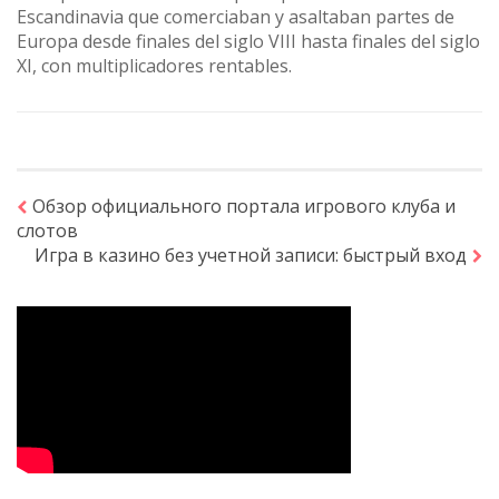
Escandinavia que comerciaban y asaltaban partes de
Europa desde finales del siglo VIII hasta finales del siglo
XI, con multiplicadores rentables.
Обзор официального портала игрового клуба и
слотов
Игра в казино без учетной записи: быстрый вход