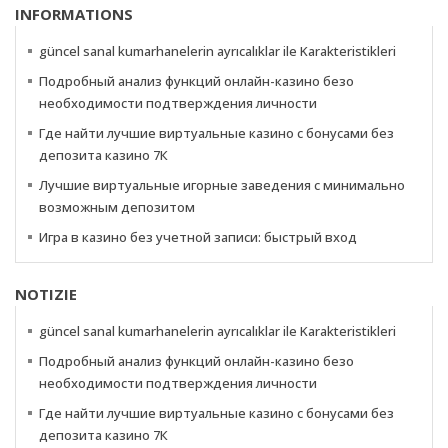
INFORMATIONS
güncel sanal kumarhanelerin ayrıcalıklar ile Karakteristikleri
Подробный анализ функций онлайн-казино безо
необходимости подтверждения личности
Где найти лучшие виртуальные казино с бонусами без
депозита казино 7К
Лучшие виртуальные игорные заведения с минимально
возможным депозитом
Игра в казино без учетной записи: быстрый вход
NOTIZIE
güncel sanal kumarhanelerin ayrıcalıklar ile Karakteristikleri
Подробный анализ функций онлайн-казино безо
необходимости подтверждения личности
Где найти лучшие виртуальные казино с бонусами без
депозита казино 7К