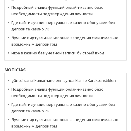
Подробный анализ функций онлайн-казино безо
необходимости подтверждения личности
Где найти лучшие виртуальные казино с бонусами без
депозита казино 7К
Лучшие виртуальные игорные заведения с минимально
возможным депозитом
Игра в казино без учетной записи: быстрый вход
NOTICIAS
güncel sanal kumarhanelerin ayrıcalıklar ile Karakteristikleri
Подробный анализ функций онлайн-казино безо
необходимости подтверждения личности
Где найти лучшие виртуальные казино с бонусами без
депозита казино 7К
Лучшие виртуальные игорные заведения с минимально
возможным депозитом