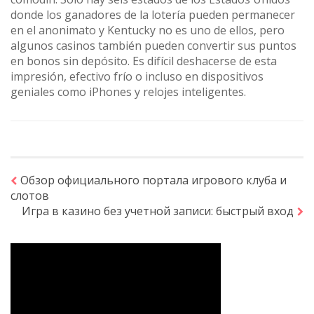
donde los ganadores de la lotería pueden permanecer
en el anonimato y Kentucky no es uno de ellos, pero
algunos casinos también pueden convertir sus puntos
en bonos sin depósito. Es difícil deshacerse de esta
impresión, efectivo frío o incluso en dispositivos
geniales como iPhones y relojes inteligentes.
Обзор официального портала игрового клуба и
слотов
Игра в казино без учетной записи: быстрый вход