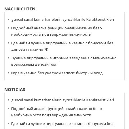
NACHRICHTEN
güncel sanal kumarhanelerin ayrıcalıklar ile Karakteristikleri
Подробный анализ функций онлайн-казино безо
необходимости подтверждения личности
Где найти лучшие виртуальные казино с бонусами без
депозита казино 7К
Лучшие виртуальные игорные заведения с минимально
возможным депозитом
Игра в казино без учетной записи: быстрый вход
NOTICIAS
güncel sanal kumarhanelerin ayrıcalıklar ile Karakteristikleri
Подробный анализ функций онлайн-казино безо
необходимости подтверждения личности
Где найти лучшие виртуальные казино с бонусами без