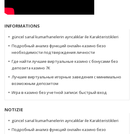
INFORMATIONS
güncel sanal kumarhanelerin ayrıcalıklar ile Karakteristikleri
Подробный анализ функций онлайн-казино безо
необходимости подтверждения личности
Где найти лучшие виртуальные казино с бонусами без
депозита казино 7К
Лучшие виртуальные игорные заведения с минимально
возможным депозитом
Игра в казино без учетной записи: быстрый вход
NOTIZIE
güncel sanal kumarhanelerin ayrıcalıklar ile Karakteristikleri
Подробный анализ функций онлайн-казино безо