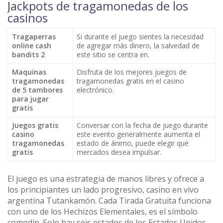
Jackpots de tragamonedas de los
casinos
Tragaperras
Si durante el juego sientes la necesidad
online cash
de agregar más dinero, la salvedad de
bandits 2
este sitio se centra en.
Maquinas
Disfruta de los mejores juegos de
tragamonedas
tragamonedas gratis en el casino
de 5 tambores
electrónico.
para jugar
gratis
Juegos gratis
Conversar con la fecha de juego durante
casino
este evento generalmente aumenta el
tragamonedas
estado de ánimo, puede elegir qué
gratis
mercados desea impulsar.
El juego es una estrategia de manos libres y ofrece a
los principiantes un lado progresivo, casino en vivo
argentina Tutankamón. Cada Tirada Gratuita funciona
con uno de los Hechizos Elementales, es el símbolo
comodín. Solo hay seis estados de los Estados Unidos