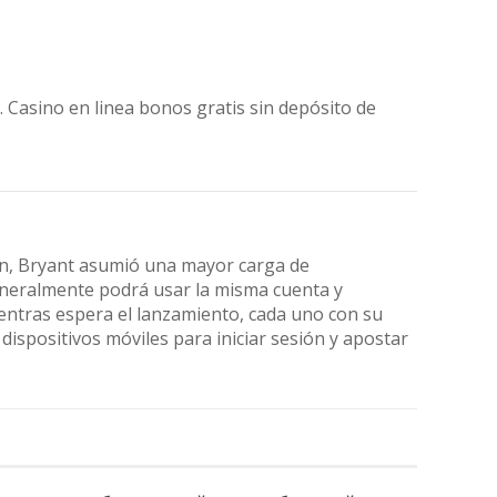
a. Casino en linea bonos gratis sin depósito de
in, Bryant asumió una mayor carga de
eneralmente podrá usar la misma cuenta y
ientras espera el lanzamiento, cada uno con su
dispositivos móviles para iniciar sesión y apostar