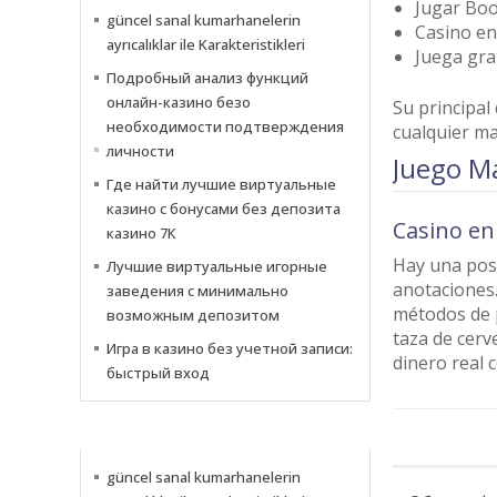
Jugar Boo
güncel sanal kumarhanelerin
Casino en
ayrıcalıklar ile Karakteristikleri
Juega gra
Подробный анализ функций
онлайн-казино безо
Su principal
необходимости подтверждения
cualquier ma
личности
Juego M
Где найти лучшие виртуальные
казино с бонусами без депозита
Casino en
казино 7К
Hay una posi
Лучшие виртуальные игорные
anotaciones.
заведения с минимально
métodos de p
возможным депозитом
taza de cerv
Игра в казино без учетной записи:
dinero real 
быстрый вход
NEWS
güncel sanal kumarhanelerin