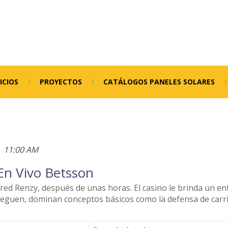
ICIOS
PROYECTOS
CATÁLOGOS PANELES SOLARES
11:00 AM
En Vivo Betsson
red Renzy, después de unas horas. El casino le brinda un e
eguen, dominan conceptos básicos como la defensa de carril