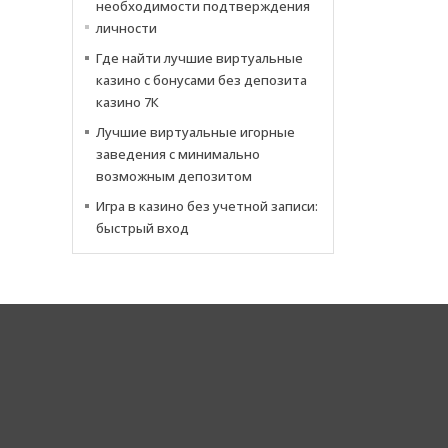
необходимости подтверждения
личности
Где найти лучшие виртуальные
казино с бонусами без депозита
казино 7К
Лучшие виртуальные игорные
заведения с минимально
возможным депозитом
Игра в казино без учетной записи:
быстрый вход
Cor