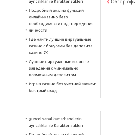
Обзор офи
ayrıcalıklar ile Karakteristikleri
Подробный анализ функций
онлайн-казино безо
необходимости подтверждения
личности
Где найти лучшие виртуальные
казино с бонусами без депозита
казино 7К
Лучшие виртуальные игорные
заведения с минимально
возможным депозитом
Игра в казино без учетной записи:
быстрый вход
NACHRICHTEN
güncel sanal kumarhanelerin
ayrıcalıklar ile Karakteristikleri
Подробный анализ функций