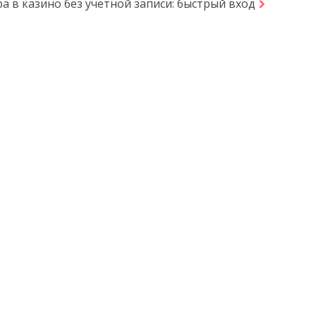
а в казино без учетной записи: быстрый вход