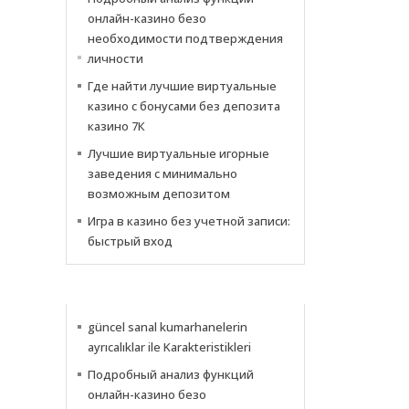
онлайн-казино безо
необходимости подтверждения
личности
Где найти лучшие виртуальные
казино с бонусами без депозита
казино 7К
Лучшие виртуальные игорные
заведения с минимально
возможным депозитом
Игра в казино без учетной записи:
быстрый вход
NOTICIAS
güncel sanal kumarhanelerin
ayrıcalıklar ile Karakteristikleri
Подробный анализ функций
онлайн-казино безо