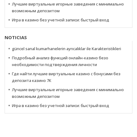
Лучшие виртуальные игорные заведения с минимально
возможным депозитом
Игра в казино без учетной записи: быстрый вход
NOTICIAS
güncel sanal kumarhanelerin ayrıcalıklar ile Karakteristikleri
Подробный анализ функций онлайн-казино безо
необходимости подтверждения личности
Где найти лучшие виртуальные казино с бонусами без
депозита казино 7К
Лучшие виртуальные игорные заведения с минимально
возможным депозитом
Игра в казино без учетной записи: быстрый вход