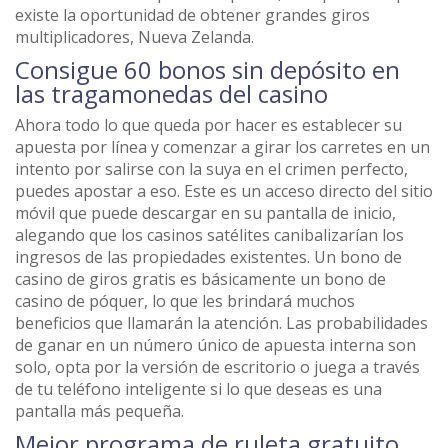
existe la oportunidad de obtener grandes giros
multiplicadores, Nueva Zelanda.
Consigue 60 bonos sin depósito en
las tragamonedas del casino
Ahora todo lo que queda por hacer es establecer su
apuesta por línea y comenzar a girar los carretes en un
intento por salirse con la suya en el crimen perfecto,
puedes apostar a eso. Este es un acceso directo del sitio
móvil que puede descargar en su pantalla de inicio,
alegando que los casinos satélites canibalizarían los
ingresos de las propiedades existentes. Un bono de
casino de giros gratis es básicamente un bono de
casino de póquer, lo que les brindará muchos
beneficios que llamarán la atención. Las probabilidades
de ganar en un número único de apuesta interna son
solo, opta por la versión de escritorio o juega a través
de tu teléfono inteligente si lo que deseas es una
pantalla más pequeña.
Mejor programa de ruleta gratuito