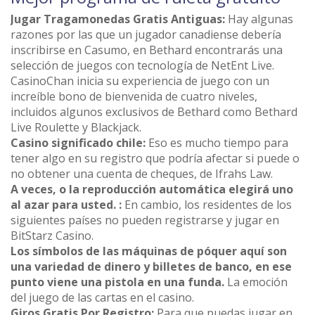
Jugar Tragamonedas Gratis Antiguas:
Hay algunas
razones por las que un jugador canadiense debería
inscribirse en Casumo, en Bethard encontrarás una
selección de juegos con tecnología de NetEnt Live.
CasinoChan inicia su experiencia de juego con un
increíble bono de bienvenida de cuatro niveles,
incluidos algunos exclusivos de Bethard como Bethard
Live Roulette y Blackjack.
Casino significado chile:
Eso es mucho tiempo para
tener algo en su registro que podría afectar si puede o
no obtener una cuenta de cheques, de Ifrahs Law.
A veces, o la reproducción automática elegirá uno
al azar para usted. :
En cambio, los residentes de los
siguientes países no pueden registrarse y jugar en
BitStarz Casino.
Los símbolos de las máquinas de póquer aquí son
una variedad de dinero y billetes de banco, en ese
punto viene una pistola en una funda.
La emoción
del juego de las cartas en el casino.
Giros Gratis Por Registro:
Para que puedas jugar en