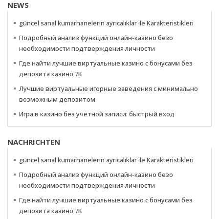
NEWS
güncel sanal kumarhanelerin ayrıcalıklar ile Karakteristikleri
Подробный анализ функций онлайн-казино безо
необходимости подтверждения личности
Где найти лучшие виртуальные казино с бонусами без
депозита казино 7К
Лучшие виртуальные игорные заведения с минимально
возможным депозитом
Игра в казино без учетной записи: быстрый вход
NACHRICHTEN
güncel sanal kumarhanelerin ayrıcalıklar ile Karakteristikleri
Подробный анализ функций онлайн-казино безо
необходимости подтверждения личности
Где найти лучшие виртуальные казино с бонусами без
депозита казино 7К