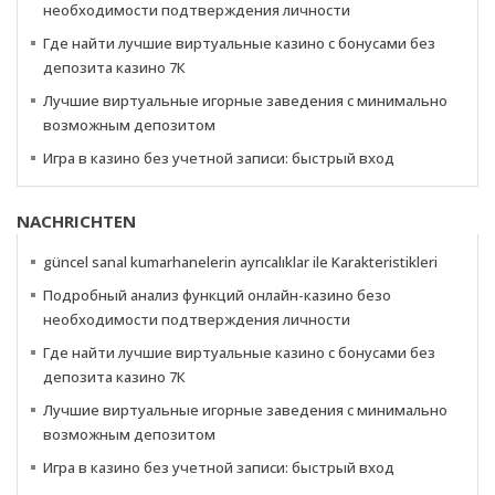
необходимости подтверждения личности
Где найти лучшие виртуальные казино с бонусами без
депозита казино 7К
Лучшие виртуальные игорные заведения с минимально
возможным депозитом
Игра в казино без учетной записи: быстрый вход
NACHRICHTEN
güncel sanal kumarhanelerin ayrıcalıklar ile Karakteristikleri
Подробный анализ функций онлайн-казино безо
необходимости подтверждения личности
Где найти лучшие виртуальные казино с бонусами без
депозита казино 7К
Лучшие виртуальные игорные заведения с минимально
возможным депозитом
Игра в казино без учетной записи: быстрый вход