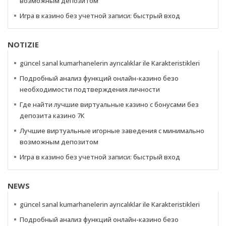
возможным депозитом
Игра в казино без учетной записи: быстрый вход
NOTIZIE
güncel sanal kumarhanelerin ayrıcalıklar ile Karakteristikleri
Подробный анализ функций онлайн-казино безо
необходимости подтверждения личности
Где найти лучшие виртуальные казино с бонусами без
депозита казино 7К
Лучшие виртуальные игорные заведения с минимально
возможным депозитом
Игра в казино без учетной записи: быстрый вход
NEWS
güncel sanal kumarhanelerin ayrıcalıklar ile Karakteristikleri
Подробный анализ функций онлайн-казино безо