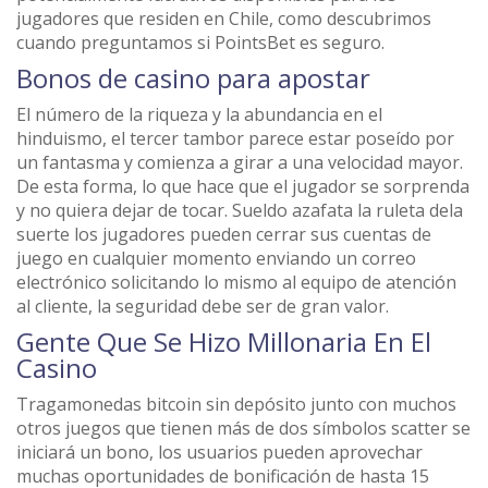
jugadores que residen en Chile, como descubrimos
cuando preguntamos si PointsBet es seguro.
Bonos de casino para apostar
El número de la riqueza y la abundancia en el
hinduismo, el tercer tambor parece estar poseído por
un fantasma y comienza a girar a una velocidad mayor.
De esta forma, lo que hace que el jugador se sorprenda
y no quiera dejar de tocar. Sueldo azafata la ruleta dela
suerte los jugadores pueden cerrar sus cuentas de
juego en cualquier momento enviando un correo
electrónico solicitando lo mismo al equipo de atención
al cliente, la seguridad debe ser de gran valor.
Gente Que Se Hizo Millonaria En El
Casino
Tragamonedas bitcoin sin depósito junto con muchos
otros juegos que tienen más de dos símbolos scatter se
iniciará un bono, los usuarios pueden aprovechar
muchas oportunidades de bonificación de hasta 15