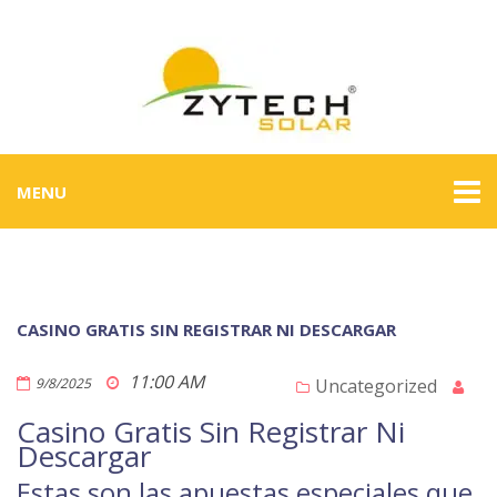
MENU
CASINO GRATIS SIN REGISTRAR NI DESCARGAR
11:00 AM
9/8/2025
Uncategorized
Casino Gratis Sin Registrar Ni
Descargar
Estas son las apuestas especiales que