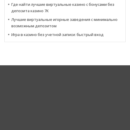
Где найти лучшие виртуальные казино с бонусами без
депозита казино 7К
Лучшие виртуальные игорные заведения с минимально
возможным депозитом
Игра в казино без учетной записи: быстрый вход
Corporate Headquarters