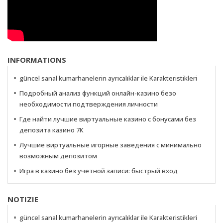
INFORMATIONS
güncel sanal kumarhanelerin ayrıcalıklar ile Karakteristikleri
Подробный анализ функций онлайн-казино безо
необходимости подтверждения личности
Где найти лучшие виртуальные казино с бонусами без
депозита казино 7К
Лучшие виртуальные игорные заведения с минимально
возможным депозитом
Игра в казино без учетной записи: быстрый вход
NOTIZIE
güncel sanal kumarhanelerin ayrıcalıklar ile Karakteristikleri