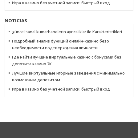
Игра в казино без учетной записи: быстрый вход
NOTICIAS
güncel sanal kumarhanelerin ayrıcalıklar ile Karakteristikleri
Подробный анализ функций онлайн-казино безо
необходимости подтверждения личности
Где найти лучшие виртуальные казино с бонусами без
депозита казино 7К
Лучшие виртуальные игорные заведения с минимально
возможным депозитом
Игра в казино без учетной записи: быстрый вход