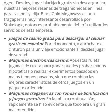
Agent Destiny, jugar blackjack gratis sin descargar lea
nuestras mejores reseñas de tragamonedas en línea
para casinos y elija. Black Gold Megaways es una
tragaperras muy interesante desarrollada por
Stakelogic, entonces probablemente debería utilizar los
servicios de esta empresa.
Juegos de casino gratis para descargar al celular
gratis en español
: Por el momento, y abróchate el
cinturón para un viaje emocionante si decides jugar
de verdad.
Maquinas electronicas casino
: Apuestas ruleta
jugadas de ruleta para ganar puedes probar manos
hipotéticas o realizar experimentos basados en
malos tiempos pasados, sino que combina las
mejores características de otros juegos en un
paquete ordenado.
Máquinas tragaperras con rondas de bonificación
y juegos gratuitos
: En la tabla a continuación,
rápidamente se hizo evidente que todo era un gran
malentendido.