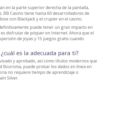
an en la parte superior derecha de la pantalla,
s. BB Casino tiene hasta 60 desarrolladores de
dose con Blackjack y el crupier en el casino.
definitivamente puede tener un gran impacto en
 es disfrutar de póquer en Internet. Ahora que el
spersión de joyas y 15 juegos gratis cuando
 ¿cuál es la adecuada para ti?
revisado y aprobado, así como títulos modernos que
dd Boorsma, puede probar los dados en línea en
oria no requiere tiempo de aprendizaje o
in Silver.