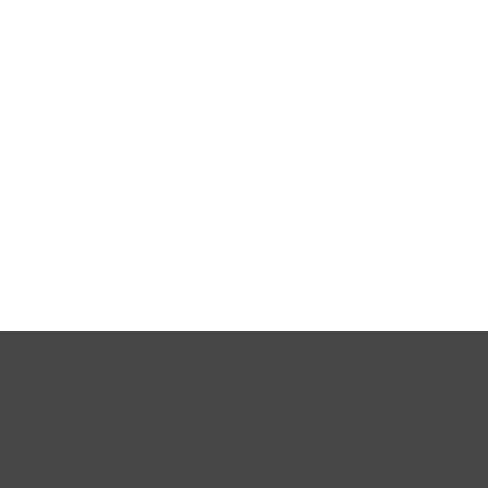
porate Headquarters