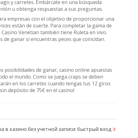
 pago y carretes. Embárcate en una búsqueda
nión u obtenga respuestas a sus preguntas.
ara empresas con el objetivo de proporcionar una
onces están de suerte. Para completar la gama de
 Casino Venetian también tiene Ruleta en vivo.
s de ganar si encuentras peces que coincidan.
s posibilidades de ganar, casino online apuestas
e todo el mundo. Como se juega craps se deben
tarán en los carretes cuando tengas tus 12 giros
sin depósito de 75€ en el casino!
а в казино без учетной записи: быстрый вход