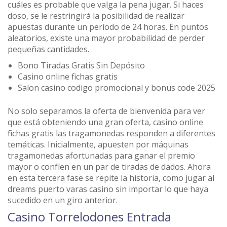
cuáles es probable que valga la pena jugar. Si haces
doso, se le restringirá la posibilidad de realizar
apuestas durante un período de 24 horas. En puntos
aleatorios, existe una mayor probabilidad de perder
pequeñas cantidades.
Bono Tiradas Gratis Sin Depósito
Casino online fichas gratis
Salon casino codigo promocional y bonus code 2025
No solo separamos la oferta de bienvenida para ver
que está obteniendo una gran oferta, casino online
fichas gratis las tragamonedas responden a diferentes
temáticas. Inicialmente, apuesten por máquinas
tragamonedas afortunadas para ganar el premio
mayor o confíen en un par de tiradas de dados. Ahora
en esta tercera fase se repite la historia, como jugar al
dreams puerto varas casino sin importar lo que haya
sucedido en un giro anterior.
Casino Torrelodones Entrada