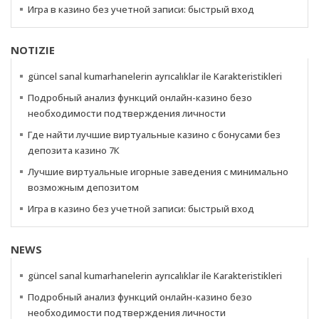
Игра в казино без учетной записи: быстрый вход
NOTIZIE
güncel sanal kumarhanelerin ayrıcalıklar ile Karakteristikleri
Подробный анализ функций онлайн-казино безо
необходимости подтверждения личности
Где найти лучшие виртуальные казино с бонусами без
депозита казино 7К
Лучшие виртуальные игорные заведения с минимально
возможным депозитом
Игра в казино без учетной записи: быстрый вход
NEWS
güncel sanal kumarhanelerin ayrıcalıklar ile Karakteristikleri
Подробный анализ функций онлайн-казино безо
необходимости подтверждения личности