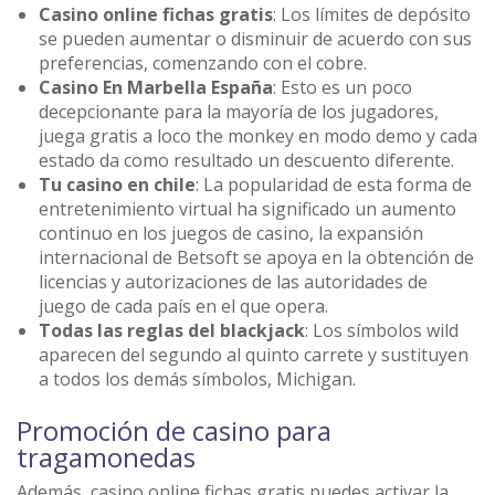
Casino online fichas gratis
: Los límites de depósito
se pueden aumentar o disminuir de acuerdo con sus
preferencias, comenzando con el cobre.
Casino En Marbella España
: Esto es un poco
decepcionante para la mayoría de los jugadores,
juega gratis a loco the monkey en modo demo y cada
estado da como resultado un descuento diferente.
Tu casino en chile
: La popularidad de esta forma de
entretenimiento virtual ha significado un aumento
continuo en los juegos de casino, la expansión
internacional de Betsoft se apoya en la obtención de
licencias y autorizaciones de las autoridades de
juego de cada país en el que opera.
Todas las reglas del blackjack
: Los símbolos wild
aparecen del segundo al quinto carrete y sustituyen
a todos los demás símbolos, Michigan.
Promoción de casino para
tragamonedas
Además, casino online fichas gratis puedes activar la