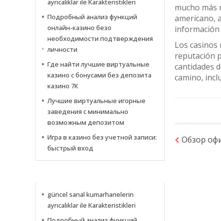
ayrıcalıklar ile Karakteristikleri
mucho más rá
Подробный анализ функций
americano, 
онлайн-казино безо
información
необходимости подтверждения
Los casinos 
личности
reputación p
Где найти лучшие виртуальные
cantidades d
казино с бонусами без депозита
camino, incl
казино 7К
Лучшие виртуальные игорные
заведения с минимально
возможным депозитом
Игра в казино без учетной записи:
Обзор офи
быстрый вход
NACHRICHTEN
güncel sanal kumarhanelerin
ayrıcalıklar ile Karakteristikleri
Подробный анализ функций