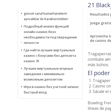
21 Black
INFORMATIONS
güncel sanal kumarhanelerin
Resultados 
ayrıcalıklar ile Karakteristikleri
Juega grati
Подробный анализ функций
онлайн-казино безо
Aprovecha lo
необходимости подтверждения
de casino d
личности
Где найти лучшие виртуальные
Tragaperras 
казино с бонусами без депозита
combate aére
казино 7К
más búhos.
Лучшие виртуальные игорные
El poder
заведения с минимально
возможным депозитом
Tragaperr
Casino on
Игра в казино без учетной записи:
Sácale el 
быстрый вход
Bowling Fren
NOTIZIE
líneas de pa