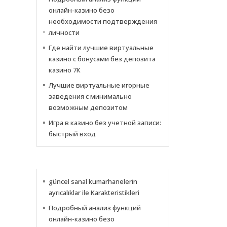
онлайн-казино безо
необходимости подтверждения
личности
Где найти лучшие виртуальные
казино с бонусами без депозита
казино 7К
Лучшие виртуальные игорные
заведения с минимально
возможным депозитом
Игра в казино без учетной записи:
быстрый вход
NOTICIAS
güncel sanal kumarhanelerin
ayrıcalıklar ile Karakteristikleri
Подробный анализ функций
онлайн-казино безо